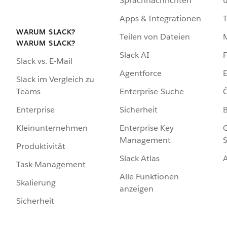
Sprachnachrichten
Apps & Integrationen
WARUM SLACK?
Teilen von Dateien
WARUM SLACK?
Slack AI
F
Slack vs. E-Mail
Agentforce
E
Slack im Vergleich zu
Enterprise-Suche
Ö
Teams
Sicherheit
Enterprise
Enterprise Key
G
Kleinunternehmen
Management
S
Produktivität
Slack Atlas
Task-Management
Alle Funktionen
Skalierung
anzeigen
Sicherheit