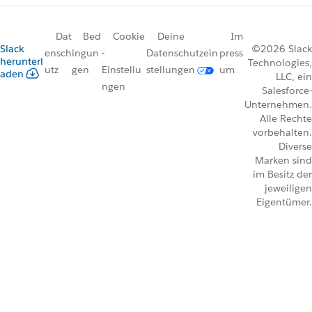
Dat
Bed
Cookie
Deine
Im
Slack
©2026 Slack
ensch
ingun
-
Datenschutzein
press
herunterl
Technologies,
utz
gen
Einstellu
stellungen
um
aden
LLC, ein
ngen
Salesforce-
Unternehmen.
Alle Rechte
vorbehalten.
Diverse
Marken sind
im Besitz der
jeweiligen
Eigentümer.