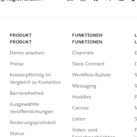
PRODUKT
FUNKTIONEN
PRODUKT
FUNKTIONEN
Demo ansehen
Channels
Preise
Slack Connect
I
Kostenpflichtig im
Workflow-Builder
S
Vergleich zu Kostenlos
Messaging
S
Barrierefreiheit
Huddles
Ausgewählte
Canvas
Veröffentlichungen
Listen
S
Änderungsprotokoll
Video- und
F
Status