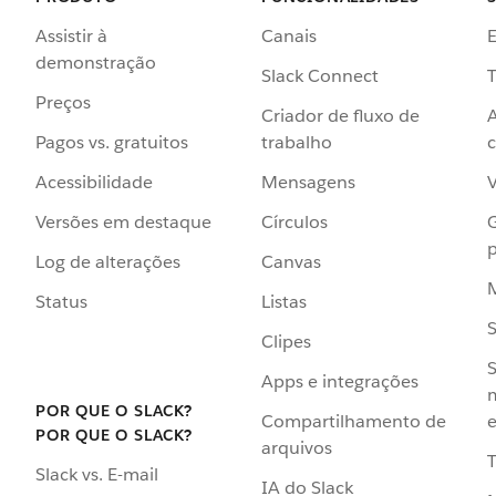
Assistir à
Canais
demonstração
Slack Connect
T
Preços
Criador de fluxo de
Pagos vs. gratuitos
trabalho
c
Acessibilidade
Mensagens
Versões em destaque
Círculos
p
Log de alterações
Canvas
Status
Listas
Clipes
S
Apps e integrações
POR QUE O SLACK?
Compartilhamento de
e
POR QUE O SLACK?
arquivos
Slack vs. E-mail
IA do Slack