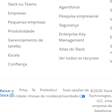
Slack ou Teams
Agentforce
S
Empresas
Pesquisa empresarial
V
Pequenas empresas
Segurança
S
Produtividade
Enterprise Key
Management
Gerenciamento de
S
tarefas
Atlas do Slack
v
Escala
Ver todos os recursos
V
Confiança
Priva
Te
Preferênci
Suas opções de
Baixar o
©2026 Slack
Slack
Technologies,
cidade
rmos
as de cookies
privacidade
LLC, uma
empresa da
Salesforce.