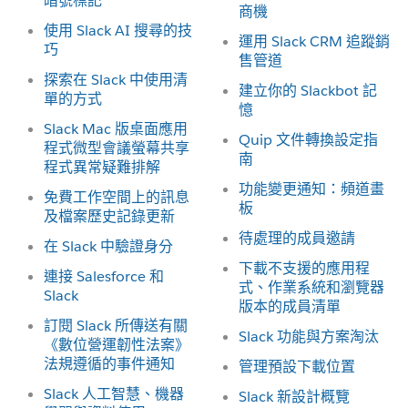
暗號標記
商機
使用 Slack AI 搜尋的技
運用 Slack CRM 追蹤銷
巧
售管道
探索在 Slack 中使用清
建立你的 Slackbot 記
單的方式
憶
Slack Mac 版桌面應用
Quip 文件轉換設定指
程式微型會議螢幕共享
南
程式異常疑難排解
功能變更通知：頻道畫
免費工作空間上的訊息
板
及檔案歷史記錄更新
待處理的成員邀請
在 Slack 中驗證身分
下載不支援的應用程
連接 Salesforce 和
式、作業系統和瀏覽器
Slack
版本的成員清單
訂閱 Slack 所傳送有關
Slack 功能與方案淘汰
《數位營運韌性法案》
法規遵循的事件通知
管理預設下載位置
Slack 人工智慧、機器
Slack 新設計概覽