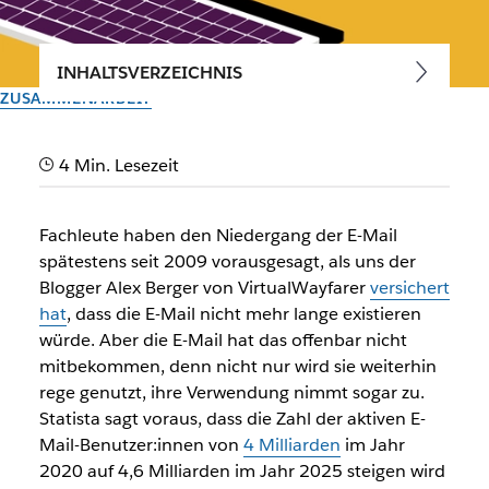
INHALTSVERZEICHNIS
ZUSAMMENARBEIT
Alternative zur E-Mail: Warum
4 Min. Lesezeit
wir neue Kommunikation
brauchen
Fachleute haben den Niedergang der E-Mail
spätestens seit 2009 vorausgesagt, als uns der
Auch wenn die E-Mail nie ganz verschwinden wird, nimmt
Blogger Alex Berger von VirtualWayfarer
versichert
ihre Bedeutung bei der Arbeit ab. Was wird ihren Platz
hat
, dass die E-Mail nicht mehr lange existieren
einnehmen?
würde. Aber die E-Mail hat das offenbar nicht
mitbekommen, denn nicht nur wird sie weiterhin
rege genutzt, ihre Verwendung nimmt sogar zu.
Vom Slack-Team
30. September 2025
Statista sagt voraus, dass die Zahl der aktiven E-
Mail-Benutzer:innen von
4 Milliarden
im Jahr
2020 auf 4,6 Milliarden im Jahr 2025 steigen wird