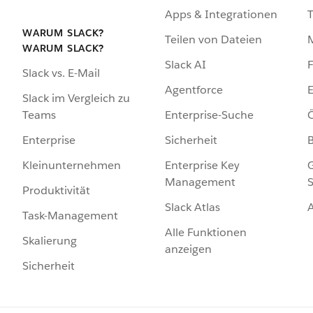
Apps & Integrationen
WARUM SLACK?
Teilen von Dateien
WARUM SLACK?
Slack AI
F
Slack vs. E-Mail
Agentforce
E
Slack im Vergleich zu
Enterprise-Suche
Ö
Teams
Sicherheit
Enterprise
Enterprise Key
G
Kleinunternehmen
Management
S
Produktivität
Slack Atlas
Task-Management
Alle Funktionen
Skalierung
anzeigen
Sicherheit