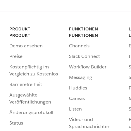
PRODUKT
FUNKTIONEN
PRODUKT
FUNKTIONEN
Demo ansehen
Channels
Preise
Slack Connect
I
Kostenpflichtig im
Workflow-Builder
S
Vergleich zu Kostenlos
Messaging
S
Barrierefreiheit
Huddles
Ausgewählte
Canvas
Veröffentlichungen
Listen
S
Änderungsprotokoll
Video- und
F
Status
Sprachnachrichten