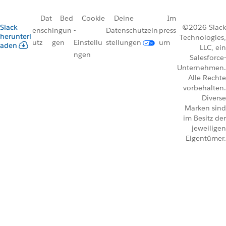
Dat
Bed
Cookie
Deine
Im
Slack
©2026 Slack
ensch
ingun
-
Datenschutzein
press
herunterl
Technologies,
utz
gen
Einstellu
stellungen
um
aden
LLC, ein
ngen
Salesforce-
Unternehmen.
Alle Rechte
vorbehalten.
Diverse
Marken sind
im Besitz der
jeweiligen
Eigentümer.