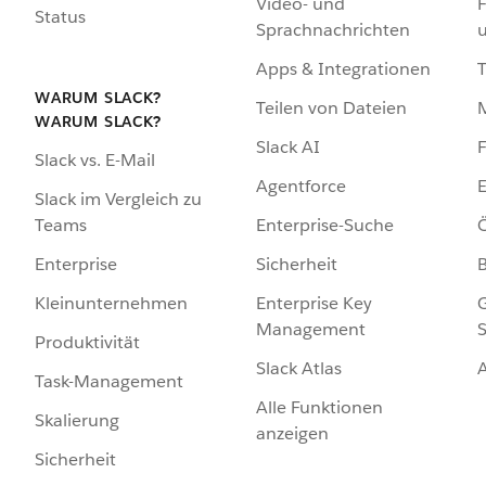
Video- und
F
Status
Sprachnachrichten
Apps & Integrationen
WARUM SLACK?
Teilen von Dateien
WARUM SLACK?
Slack AI
F
Slack vs. E-Mail
Agentforce
E
Slack im Vergleich zu
Enterprise-Suche
Ö
Teams
Sicherheit
Enterprise
Enterprise Key
G
Kleinunternehmen
Management
S
Produktivität
Slack Atlas
Task-Management
Alle Funktionen
Skalierung
anzeigen
Sicherheit