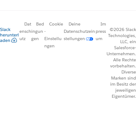
Dat
Bed
Cookie
Deine
Im
Slack
©2026 Slack
ensch
ingun
-
Datenschutzein
press
herunterl
Technologies,
utz
gen
Einstellu
stellungen
um
aden
LLC, ein
ngen
Salesforce-
Unternehmen.
Alle Rechte
vorbehalten.
Diverse
Marken sind
im Besitz der
jeweiligen
Eigentümer.