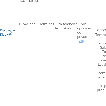
Confianza
Privacidad
Términos
Preferencias
Sus
de cookies
opciones
Descargar
©2026
de
Slack
Techno
privacidad
L
emp
Sal
To
d
rese
Las d
come
perte
resp
propi