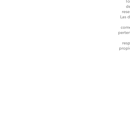
To
d
rese
Las d
come
perte
resp
propi