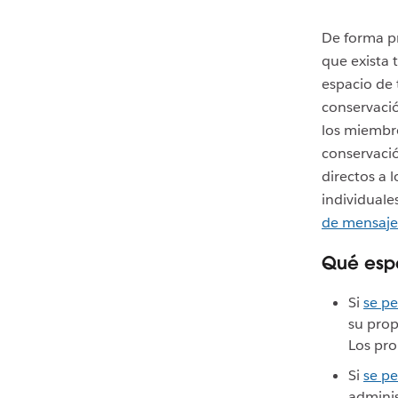
De forma p
que exista 
espacio de 
conservació
los miembr
conservaci
directos a 
individuale
de mensajes
Qué esp
Si
se p
su prop
Los pro
Si
se pe
adminis