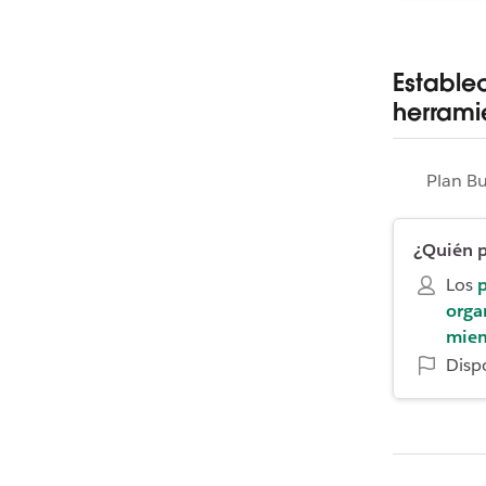
Estable
herrami
Plan B
¿Quién p
Los
p
orga
mie
Disp