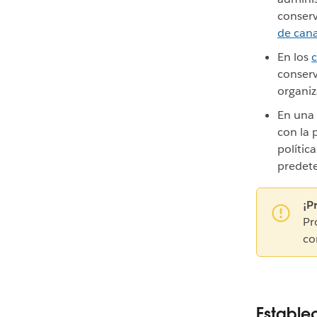
conserv
de cana
En los
c
conserv
organiz
En una 
con la 
polític
predete
¡P
Pr
co
Estable