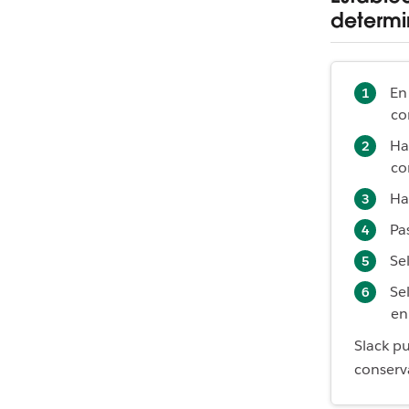
determi
En
co
Ha
co
Ha
Pa
Se
Se
e
Slack p
conserv