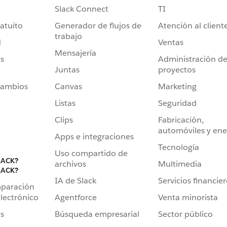
Slack Connect
TI
atuito
Generador de flujos de
Atención al client
trabajo
d
Ventas
Mensajería
s
Administración d
Juntas
proyectos
cambios
Canvas
Marketing
Listas
Seguridad
Clips
Fabricación,
automóviles y ene
Apps e integraciones
Tecnología
Uso compartido de
LACK?
archivos
Multimedia
LACK?
IA de Slack
Servicios financie
mparación
Agentforce
Venta minorista
lectrónico
Búsqueda empresarial
Sector público
s