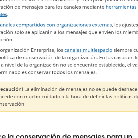
ación de mensajes para los canales mediante
herramientas 
les
.
anales compartidos con organizaciones externas
, los ajuste
ación solo se aplicarán a los mensajes que envíen los miem
ación.
organización Enterprise, los
canales multiespacio
siempre c
política de conservación de la organización. En los casos en l
a a nivel de la organización no se encuentre establecida, el va
rminado es conservar todos los mensajes.
recaución!
La eliminación de mensajes no se puede deshacer
ocede con mucho cuidado a la hora de definir las políticas d
nservación.
ce la conservación de mensajes para un