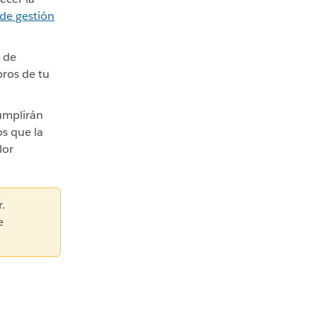
de gestión
s de
bros de tu
umplirán
os que la
lor
.
e