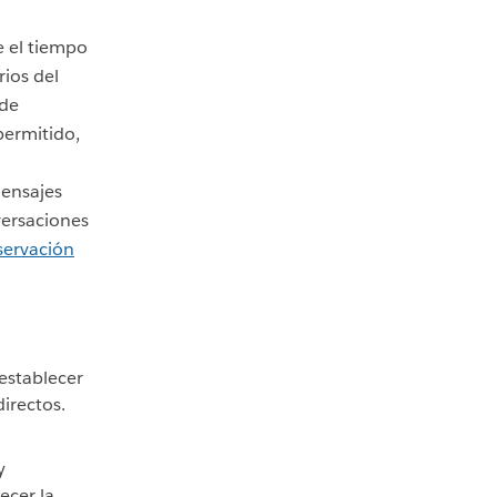
 el tiempo
rios del
 de
permitido,
mensajes
versaciones
servación
establecer
irectos.
y
ecer la