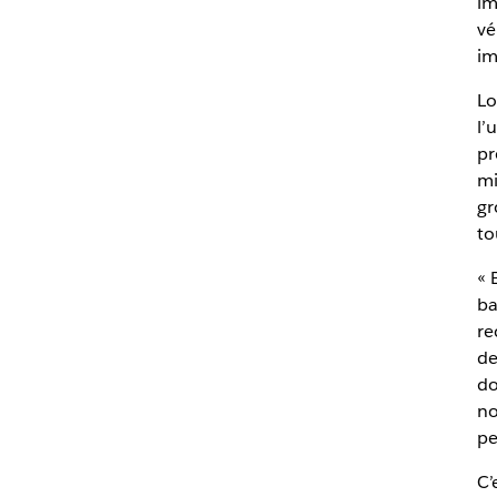
im
vé
im
Lo
l’
pr
mi
gr
to
« 
ba
re
de
do
no
pe
C’