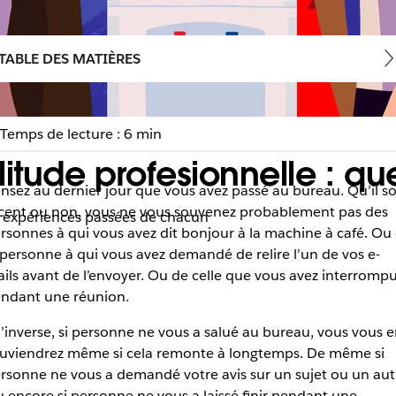
TABLE DES MATIÈRES
Temps de lecture : 6 min
litude profesionnelle : qu
nsez au dernier jour que vous avez passé au bureau. Qu’il so
cent ou non, vous ne vous souvenez probablement pas des
s expériences passées de chacun
rsonnes à qui vous avez dit bonjour à la machine à café. Ou
 personne à qui vous avez demandé de relire l’un de vos e-
ils avant de l’envoyer. Ou de celle que vous avez interromp
ndant une réunion.
l’inverse, si personne ne vous a salué au bureau, vous vous 
uviendrez même si cela remonte à longtemps. De même si
rsonne ne vous a demandé votre avis sur un sujet ou un aut
 encore si personne ne vous a laissé finir pendant une