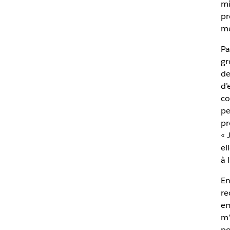
mi
pr
me
Pa
gr
de
d’
co
pe
pr
« 
el
à 
En
re
em
m’
po