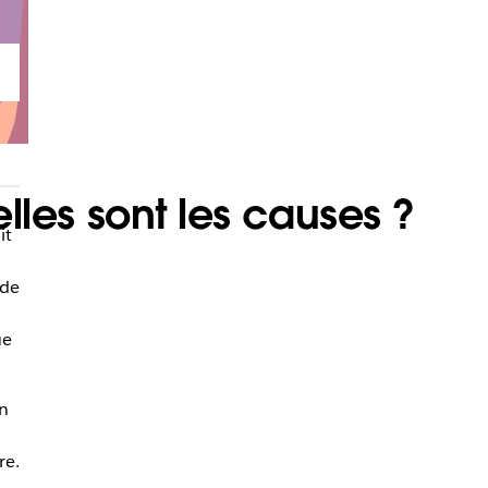
elles sont les causes ?
it
 de
ue
en
re.