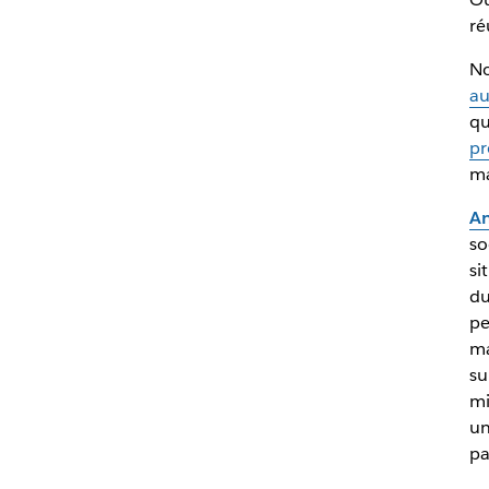
ré
No
au
qu
pr
ma
An
so
si
du
pe
ma
su
mi
un
pa