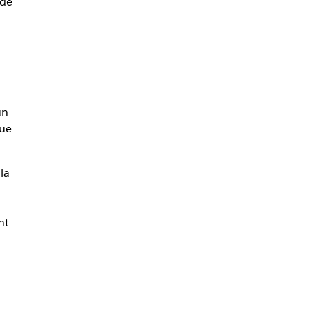
 de
un
que
la
nt