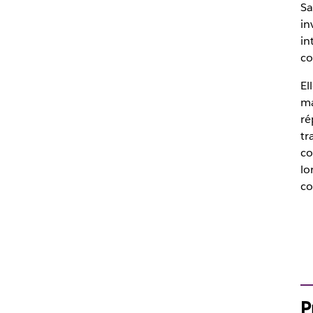
Sa
in
in
co
El
ma
ré
tr
co
lo
co
P