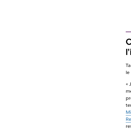
C
l
Ta
le
« 
me
pr
te
Mi
Re
re