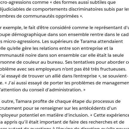
cro-agressions comme « des formes aussi subtiles que
éjudiciables de comportements discriminatoires subis par le
mbres de communautés opprimées ».
r exemple, le fait d’être considéré comme le représentant d’
oupe démographique dans son ensemble rentre dans le cad
s micro-agressions. Les supérieurs de Tarama attendaient
elle qu’elle gère les relations entre son entreprise et la
mmunauté noire dans son ensemble car elle était la seule
rsonne de couleur au bureau. Ses tentatives pour aborder c
oblème avec ses employeurs n’ont pas été très fructueuses.
J’ai essayé de trouver un allié dans l’entreprise », se souvient-
le. « J’ai aussi essayé de porter les problèmes de managemen
l’attention du conseil d’administration. »
 outre, Tamara profite de chaque étape du processus de
crutement pour se renseigner sur les antécédents d’un
ployeur potentiel en matière d’inclusion. « Cette expérienc
a appris qu’il était important de faire des recherches et de
ser autant de questions à l’équipe de direction qu’elle pouva