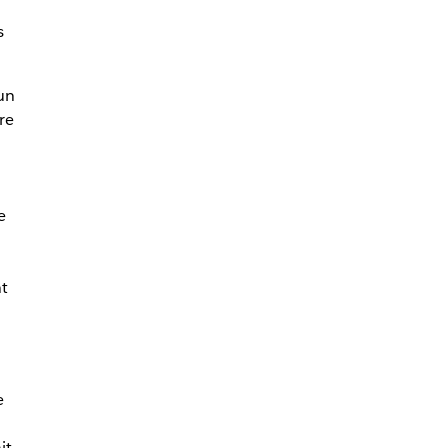
s
un
re
e
t
e
it