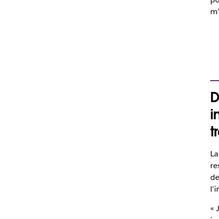
m’
D
i
t
La
re
de
l’
« 