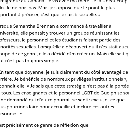
migrante au Canada. Je vis avec ma mère. Je fais beaucoup
lo. Je ne bois pas. Mais je suppose que le point le plus
portant à préciser, c’est que je suis bisexuelle. »
rsque Samantha Brennan a commencé à travailler à
université, elle pensait y trouver un groupe réunissant les
ofesseurs, le personnel et les étudiants faisant partie des
norités sexuelles. Lorsqu’elle a découvert qu’il n’existait auc
oupe de ce genre, elle a décidé d’en créer un. Mais elle sait 
ut n’est pas toujours simple.
En tant que doyenne, je suis clairement du côté avantagé de 
rrière. Je bénéficie de nombreux privilèges institutionnels »,
connaît-elle. « Je sais que cette stratégie n’est pas à la portée
 tous. Les enseignants et le personnel LGBT de Guelph se so
nc demandé qui d’autre pourrait se sentir exclu, et ce que
us pourrions faire pour accueillir et inclure ces autres
rsonnes. »
est précisément ce genre de réflexion que