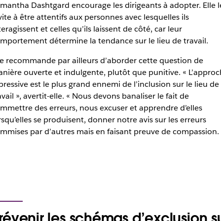
mantha Dashtgard encourage les dirigeants à adopter. Elle l
vite à
être attentifs aux personnes avec lesquelles ils
teragissent et celles qu’ils laissent de côté, car leur
mportement détermine la tendance sur le lieu de travail.
le recommande par ailleurs d’aborder cette question de
nière ouverte et indulgente, plutôt que punitive.
« L’approc
pressive est le plus grand ennemi de l’inclusion sur le lieu de
avail », avertit-elle. « Nous devons banaliser le fait de
mmettre des erreurs, nous excuser et apprendre d’elles
rsqu’elles se produisent, donner notre avis sur les erreurs
mmises par d’autres mais en faisant preuve de compassion. 
révenir les schémas d’exclusion s