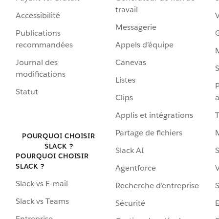
travail
Accessibilité
Messagerie
Publications
G
recommandées
Appels d’équipe
Journal des
Canevas
S
modifications
Listes
P
Statut
Clips
a
Applis et intégrations
Partage de fichiers
POURQUOI CHOISIR
SLACK ?
Slack AI
S
POURQUOI CHOISIR
SLACK ?
Agentforce
V
Slack vs E-mail
Recherche d’entreprise
S
Slack vs Teams
Sécurité
Entreprise