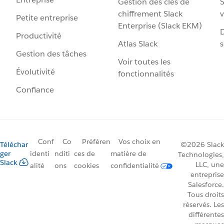
Gestion des clés de
S
chiffrement Slack
v
Petite entreprise
Enterprise (Slack EKM)
D
Productivité
Atlas Slack
s
Gestion des tâches
Voir toutes les
Évolutivité
fonctionnalités
Confiance
Conf
Co
Préféren
Vos choix en
Téléchar
©2026 Slack
ger
identi
nditi
ces de
matière de
Technologies,
Slack
LLC, une
alité
ons
cookies
confidentialité
entreprise
Salesforce.
Tous droits
réservés. Les
différentes