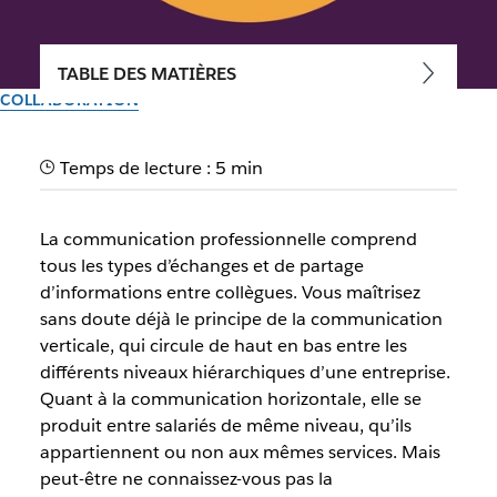
TABLE DES MATIÈRES
COLLABORATION
Qu’est-ce que la
Temps de lecture : 5 min
communication diagonale ?
La communication professionnelle comprend
Contribuez à améliorer la productivité en apprenant à
tous les types d’échanges et de partage
mettre en œuvre ce style de communication
d’informations entre collègues. Vous maîtrisez
professionnelle souvent négligé
sans doute déjà le principe de la communication
verticale, qui circule de haut en bas entre les
Par l’équipe Slack
différents niveaux hiérarchiques d’une entreprise.
30 septembre 2025
Quant à la communication horizontale, elle se
produit entre salariés de même niveau, qu’ils
appartiennent ou non aux mêmes services. Mais
peut-être ne connaissez-vous pas la