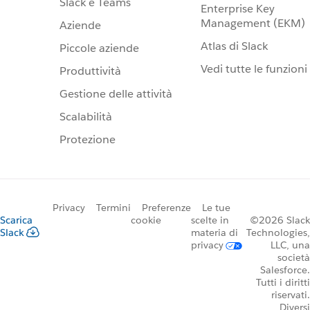
Slack e Teams
Enterprise Key
Management (EKM)
Aziende
Atlas di Slack
Piccole aziende
Vedi tutte le funzioni
Produttività
Gestione delle attività
Scalabilità
Protezione
Privacy
Termini
Preferenze
Le tue
Scarica
cookie
scelte in
©2026 Slack
Slack
materia di
Technologies,
privacy
LLC, una
società
Salesforce.
Tutti i diritti
riservati.
Diversi