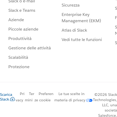
Slack o e-mail
Sicurezza
S
Slack e Teams
Enterprise Key
Aziende
Management (EKM)
S
Piccole aziende
Atlas di Slack
N
Produttività
Vedi tutte le funzioni
S
Gestione delle attività
Scalabilità
Protezione
Pri
Ter
Preferen
Le tue scelte in
Scarica
©2026 Slack
Slack
Technologies,
vacy
mini
ze cookie
materia di privacy
LLC, una
società
Salesforce.