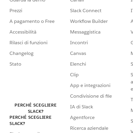
Prezzi
Slack Connect
I
A pagamento o Free
Workflow Builder
A
Accessibilità
Messaggistica
Rilasci di funzioni
Incontri
G
Changelog
Canvas
Stato
Elenchi
S
Clip
S
a
App e integrazioni
e
Condivisione di file
PERCHÉ SCEGLIERE
IA di Slack
SLACK?
Agentforce
PERCHÉ SCEGLIERE
S
SLACK?
Ricerca aziendale
V