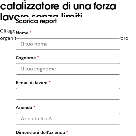
catalizzatore di una forza
lavoro senza limiti
Scarica report
Gli agenti autonomi di Agentforce proietteranno le
Nome
*
organizzazioni in una nuova era di produttività sul lavoro
Cognome
*
E-mail di lavoro
*
Azienda
*
Dimensioni dell’azienda
*