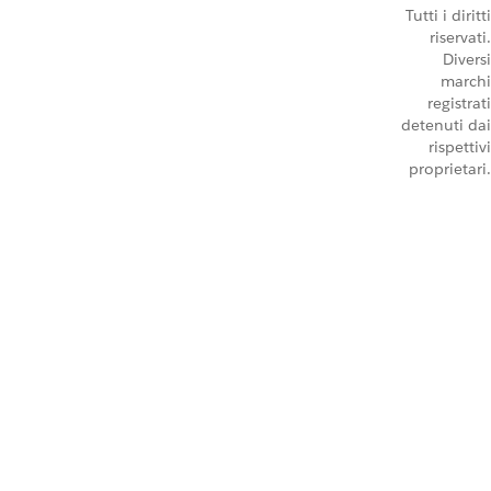
Tutti i diritti
riservati.
Diversi
marchi
registrati
detenuti dai
rispettivi
proprietari.