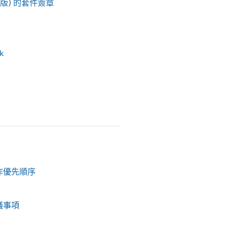
eta 版) 的套件簽章
k
作優先順序
議事項