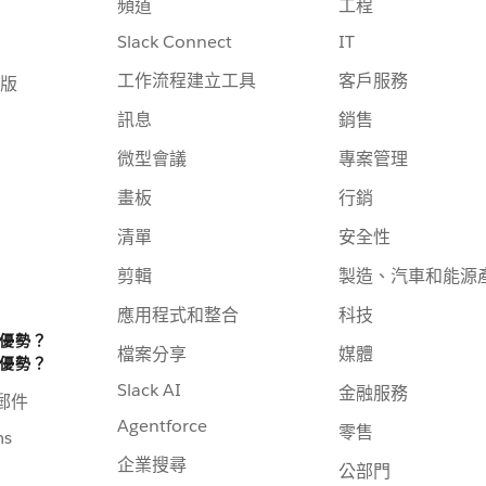
頻道
工程
Slack Connect
IT
工作流程建立工具
客戶服務
版
訊息
銷售
微型會議
專案管理
畫板
行銷
清單
安全性
剪輯
製造、汽車和能源
應用程式和整合
科技
些優勢？
檔案分享
媒體
些優勢？
Slack AI
金融服務
子郵件
Agentforce
零售
ms
企業搜尋
公部門