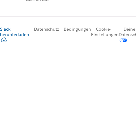
Slack
Datenschutz
Bedingungen
Cookie-
Deine
herunterladen
Einstellungen
Datensc