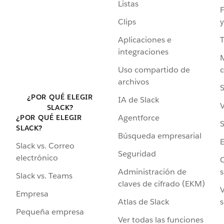
Listas
F
Clips
y
Aplicaciones e
integraciones
Uso compartido de
archivos
S
¿POR QUÉ ELEGIR
IA de Slack
V
SLACK?
Agentforce
¿POR QUÉ ELEGIR
S
SLACK?
Búsqueda empresarial
Slack vs. Correo
Seguridad
electrónico
C
Administración de
s
Slack vs. Teams
claves de cifrado (EKM)
V
Empresa
Atlas de Slack
s
Pequeña empresa
Ver todas las funciones