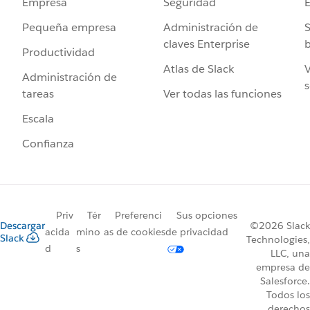
Seguridad
Empresa
Administración de
S
Pequeña empresa
claves Enterprise
b
Productividad
Atlas de Slack
V
Administración de
s
Ver todas las funciones
tareas
Escala
Confianza
Priv
Tér
Preferenci
Sus opciones
Descargar
©2026 Slack
acida
mino
as de cookies
de privacidad
Slack
Technologies,
d
s
LLC, una
empresa de
Salesforce.
Todos los
derechos