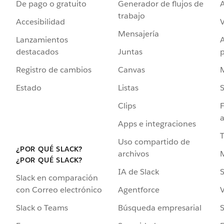
De pago o gratuito
Generador de flujos de
A
trabajo
Accesibilidad
Mensajería
Lanzamientos
destacados
Juntas
Registro de cambios
Canvas
Estado
Listas
Clips
F
a
Apps e integraciones
Uso compartido de
¿POR QUÉ SLACK?
archivos
¿POR QUÉ SLACK?
IA de Slack
S
Slack en comparación
Agentforce
V
con Correo electrónico
Búsqueda empresarial
S
Slack o Teams