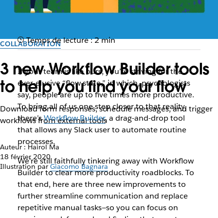
Temps de lecture : 2 min
COLLABORATION
3 new Workflow Builder tools
If your team is like ours, you’re striving for the
to help you find your flow
ever-elusive “flow state,” in which, psychologists
say, people are up to five times more productive.
To bring all of us one step closer to that reality,
Download form responses, schedule messages, and trigger
there’s
Workflow Builder
, a drag-and-drop tool
workflows from external tools
that allows any Slack user to automate routine
processes.
Auteur : Hairol Ma
18 février 2020
We’re still faithfully tinkering away with Workflow
Illustration par
Giacomo Bagnara
Builder to clear more productivity roadblocks. To
that end, here are three new improvements to
further streamline communication and replace
repetitive manual tasks—so you can focus on