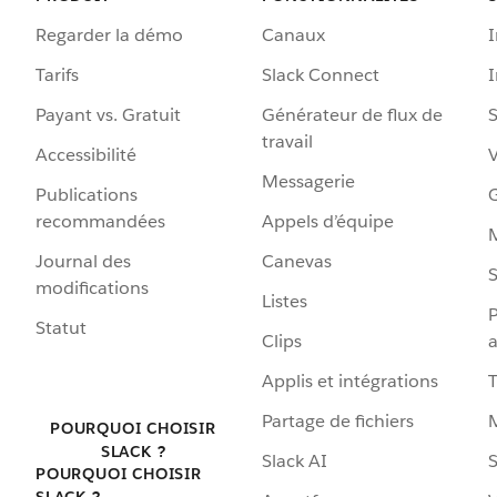
Regarder la démo
Canaux
I
Tarifs
Slack Connect
Payant vs. Gratuit
Générateur de flux de
S
travail
Accessibilité
Messagerie
Publications
G
recommandées
Appels d’équipe
Journal des
Canevas
S
modifications
Listes
P
Statut
Clips
a
Applis et intégrations
Partage de fichiers
POURQUOI CHOISIR
SLACK ?
Slack AI
S
POURQUOI CHOISIR
SLACK ?