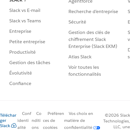
Agentforce
V
Slack vs E-mail
Recherche d’entreprise
S
Slack vs Teams
Sécurité
Entreprise
Gestion des clés de
S
chiffrement Slack
v
Petite entreprise
Enterprise (Slack EKM)
D
Productivité
Atlas Slack
s
Gestion des tâches
Voir toutes les
Évolutivité
fonctionnalités
Confiance
Conf
Co
Préféren
Vos choix en
Téléchar
©2026 Slack
ger
identi
nditi
ces de
matière de
Technologies,
Slack
LLC, une
alité
ons
cookies
confidentialité