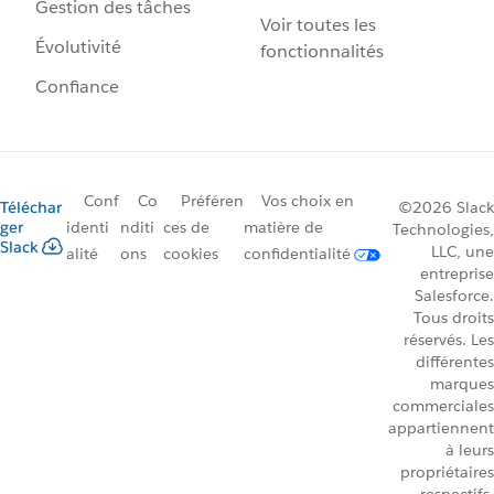
Gestion des tâches
Voir toutes les
Évolutivité
fonctionnalités
Confiance
Conf
Co
Préféren
Vos choix en
Téléchar
©2026 Slack
ger
identi
nditi
ces de
matière de
Technologies,
Slack
LLC, une
alité
ons
cookies
confidentialité
entreprise
Salesforce.
Tous droits
réservés. Les
différentes
marques
commerciales
appartiennent
à leurs
propriétaires