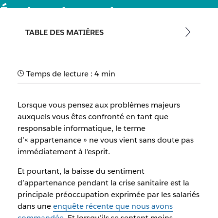
Équipe de services
informatiques : repenser le
TABLE DES MATIÈRES
travail
Grâce à notre nouveau guide, découvrez de quelle façon les
Temps de lecture : 4 min
équipes informatiques utilisent Slack pour améliorer la
productivité et l’investissement collaborateur dans le
Lorsque vous pensez aux problèmes majeurs
nouveau monde du travail
auxquels vous êtes confronté en tant que
responsable informatique, le terme
Par l’équipe Slack
d’« appartenance » ne vous vient sans doute pas
30 septembre 2025
immédiatement à l’esprit.
Et pourtant, la baisse du sentiment
d’appartenance pendant la crise sanitaire est la
principale préoccupation exprimée par les salariés
dans une
enquête récente que nous avons
commandée
. Et lorsqu’ils se sentent moins