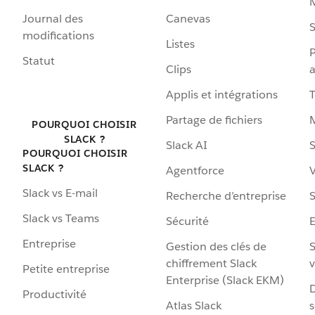
Journal des
Canevas
S
modifications
Listes
P
Statut
Clips
a
Applis et intégrations
Partage de fichiers
POURQUOI CHOISIR
SLACK ?
Slack AI
S
POURQUOI CHOISIR
SLACK ?
Agentforce
V
Slack vs E-mail
Recherche d’entreprise
S
Slack vs Teams
Sécurité
Entreprise
Gestion des clés de
S
chiffrement Slack
v
Petite entreprise
Enterprise (Slack EKM)
D
Productivité
Atlas Slack
s