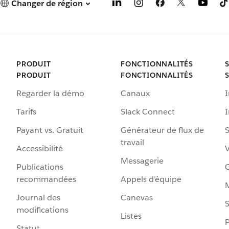
Changer de région
PRODUIT
FONCTIONNALITÉS
PRODUIT
FONCTIONNALITÉS
Regarder la démo
Canaux
I
Tarifs
Slack Connect
Payant vs. Gratuit
Générateur de flux de
S
travail
Accessibilité
Messagerie
Publications
G
recommandées
Appels d’équipe
Journal des
Canevas
S
modifications
Listes
P
Statut