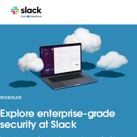
WEBINAR
Explore enterprise-grade
security at Slack