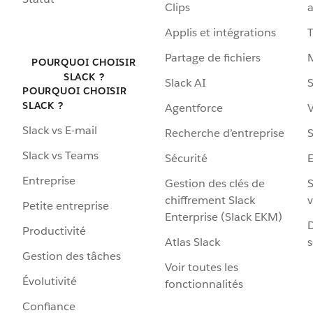
Clips
a
Applis et intégrations
Partage de fichiers
POURQUOI CHOISIR
SLACK ?
Slack AI
S
POURQUOI CHOISIR
SLACK ?
Agentforce
V
Slack vs E-mail
Recherche d’entreprise
S
Slack vs Teams
Sécurité
Entreprise
Gestion des clés de
S
chiffrement Slack
v
Petite entreprise
Enterprise (Slack EKM)
D
Productivité
Atlas Slack
s
Gestion des tâches
Voir toutes les
Évolutivité
fonctionnalités
Confiance