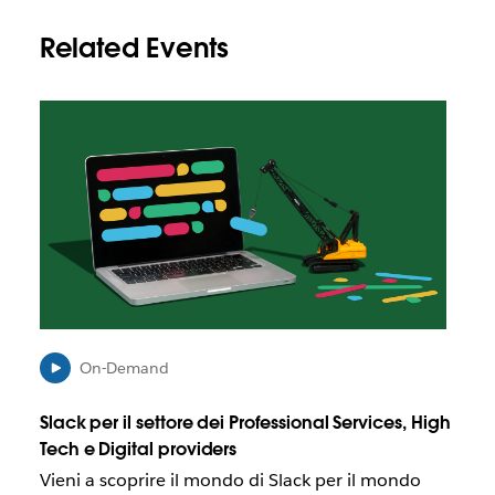
Related Events
I
l
l
i
n
k
p
o
t
r
e
b
On-Demand
b
e
Slack per il settore dei Professional Services, High
a
Tech e Digital providers
p
Vieni a scoprire il mondo di Slack per il mondo
r