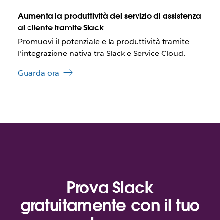
b
h
e
e
Aumenta la produttività del servizio di assistenza
a
d
al cliente tramite Slack
p
a
Promuovi il potenziale e la produttività tramite
r
i
l’integrazione nativa tra Slack e Service Cloud.
r
Guarda ora
s
i
i
n
u
n
a
n
u
o
v
Prova Slack
a
s
gratuitamente con il tuo
c
h