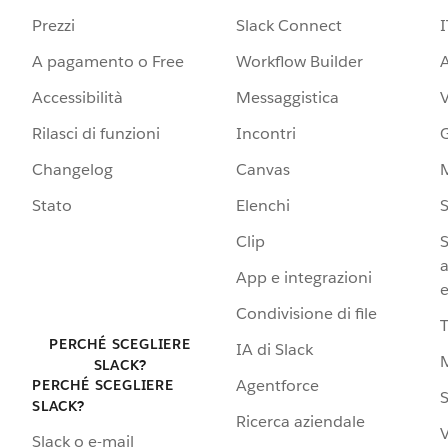
Prezzi
Slack Connect
I
A pagamento o Free
Workflow Builder
A
Accessibilità
Messaggistica
Rilasci di funzioni
Incontri
G
Changelog
Canvas
Stato
Elenchi
S
Clip
S
a
App e integrazioni
e
Condivisione di file
PERCHÉ SCEGLIERE
IA di Slack
SLACK?
Agentforce
PERCHÉ SCEGLIERE
S
SLACK?
Ricerca aziendale
V
Slack o e-mail