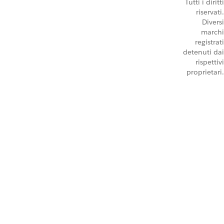
Tutti i diritti
riservati.
Diversi
marchi
registrati
detenuti dai
rispettivi
proprietari.