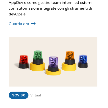
i
AppDev e come gestire team interni ed esterni
r
con automazioni integrate con gli strumenti di
s
devOps e
i
i
Guarda ora
n
u
n
I
a
l
n
l
u
i
o
n
v
k
a
p
s
o
c
t
h
r
e
e
d
b
NOV 30
Virtual
a
b
e