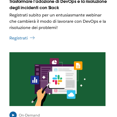
Trasformare l’adozione di DevOps e la risoluzione
a
p
degli incidenti con Slack
r
Registrati subito per un entusiasmante webinar
i
che cambierà il modo di lavorare con DevOps e la
r
risoluzione dei problemi!
s
i
Registrati
i
n
u
I
n
l
a
l
n
i
u
n
o
k
v
p
a
o
s
t
c
r
h
e
e
b
On-Demand