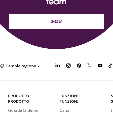
team
e
d
a
INIZIA
Cambia regione
PRODOTTO
FUNZIONI
PRODOTTO
FUNZIONI
Guarda la demo
Canali