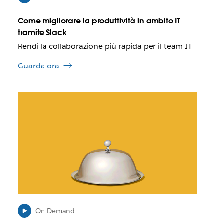
d
b
a
e
Come migliorare la produttività in ambito IT
a
tramite Slack
p
Rendi la collaborazione più rapida per il team IT
r
i
Guarda ora
r
s
i
I
i
l
n
l
u
i
n
n
a
k
n
p
u
o
o
t
v
r
a
e
s
b
On-Demand
c