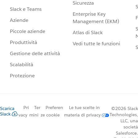
Sicurezza
S
Slack e Teams
Enterprise Key
Aziende
Management (EKM)
S
Piccole aziende
Atlas di Slack
N
Produttività
Vedi tutte le funzioni
S
Gestione delle attività
Scalabilità
Protezione
Pri
Ter
Preferen
Le tue scelte in
Scarica
©2026 Slack
Slack
Technologies,
vacy
mini
ze cookie
materia di privacy
LLC, una
società
Salesforce.