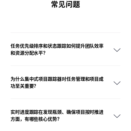
常见问题
任务优先级排序和状态跟踪如何提升团队效率
和资源分配水平？
为什么集中式项目跟踪器对任务管理和项目成
功至关重要？
实时进度跟踪在发现瓶颈、确保项目按时推进
方面，有哪些核心优势？