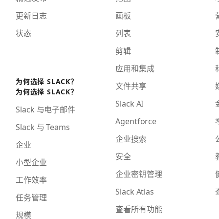
更新日志
画板
状态
列表
剪辑
应用和集成
为何选择 SLACK？
文件共享
为何选择 SLACK？
Slack AI
Slack 与电子邮件
Agentforce
Slack 与 Teams
企业搜索
企业
安全
小型企业
企业密钥管理
工作效率
Slack Atlas
任务管理
查看所有功能
规模