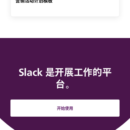
营销活动计划模板
Slack 是开展工作的平
台。
开始使用