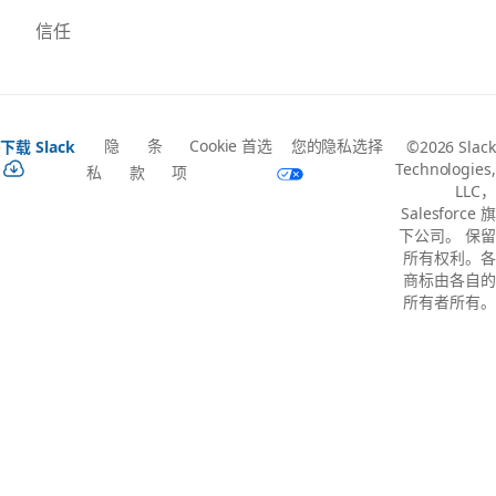
信任
隐
条
Cookie 首选
您的隐私选择
下载 Slack
©2026 Slack
Technologies,
私
款
项
LLC，
Salesforce 旗
下公司。 保留
所有权利。各
商标由各自的
所有者所有。