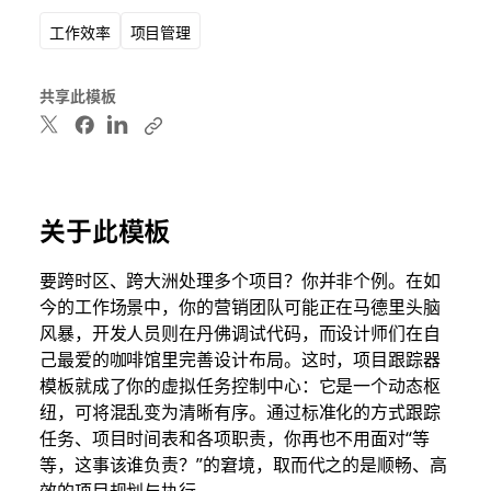
工作效率
项目管理
共享此模板
关于此模板
要跨时区、跨大洲处理多个项目？你并非个例。在如
今的工作场景中，你的营销团队可能正在马德里头脑
风暴，开发人员则在丹佛调试代码，而设计师们在自
己最爱的咖啡馆里完善设计布局。这时，项目跟踪器
模板就成了你的虚拟任务控制中心：它是一个动态枢
纽，可将混乱变为清晰有序。通过标准化的方式跟踪
任务、项目时间表和各项职责，你再也不用面对“等
等，这事该谁负责？”的窘境，取而代之的是顺畅、高
效的项目规划与执行。