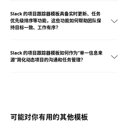
Slack 的项目跟踪器模板具备实时更新、任务
优先级排序等功能，这些功能如何帮助团队保
持目标一致、工作有序？
Slack 的项目跟踪器模板如何作为“单一信息来
源”简化动态项目的沟通和任务管理？
可能对你有用的其他模板