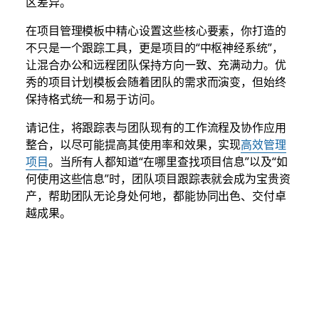
区差异。
在项目管理模板中精心设置这些核心要素，你打造的
不只是一个跟踪工具，更是项目的“中枢神经系统”，
让混合办公和远程团队保持方向一致、充满动力。优
秀的项目计划模板会随着团队的需求而演变，但始终
保持格式统一和易于访问。
请记住，将跟踪表与团队现有的工作流程及协作应用
整合，以尽可能提高其使用率和效果，实现
高效管理
项目
。当所有人都知道“在哪里查找项目信息”以及“如
何使用这些信息”时，团队项目跟踪表就会成为宝贵资
产，帮助团队无论身处何地，都能协同出色、交付卓
越成果。