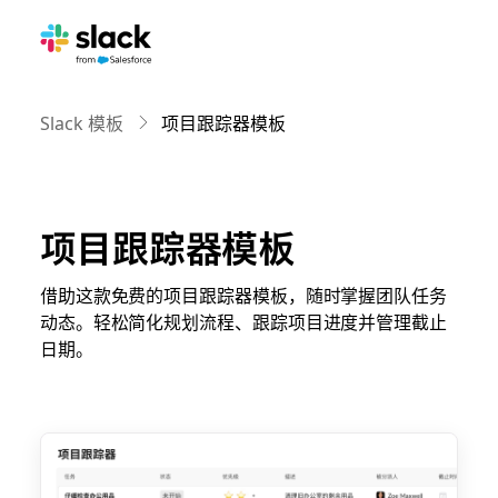
Slack 模板
项目跟踪器模板
项目跟踪器模板
借助这款免费的项目跟踪器模板，随时掌握团队任务
动态。轻松简化规划流程、跟踪项目进度并管理截止
日期。