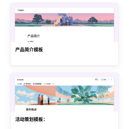
产品简介模板
活动策划模板：