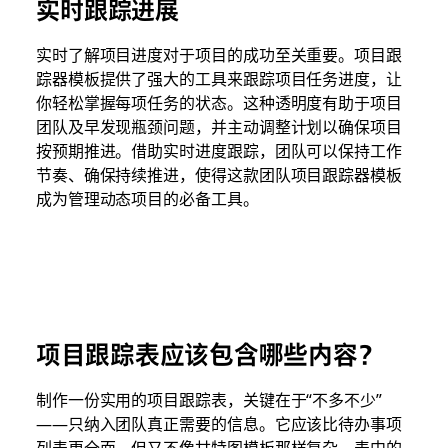
实时跟踪进展
实时了解项目进度对于项目的成功至关重要。项目跟
踪器模板提供了强大的工具来跟踪项目任务进度，让
你轻松掌握每项任务的状态。这种透明度有助于项目
团队及早发现瓶颈问题，并主动调整计划以确保项目
按预期推进。借助实时进度跟踪，团队可以保持工作
节奏、确保持续推进，使得这款团队项目跟踪器模板
成为管理动态项目的必备工具。
项目跟踪表应该包含哪些内容？
制作一份实用的项目跟踪表，关键在于“不多不少”
——只纳入团队真正需要的信息。它应该比待办事项
列表更全面，但又不像甘特图模板那样复杂。表中的