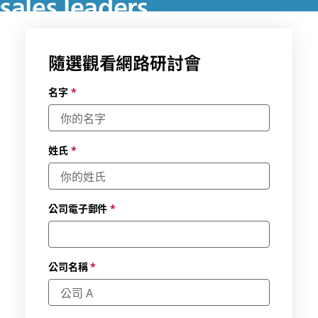
sales leaders
Get sale's leaders advice on handling the shift to remote
work while helping reps find their stride
隨選觀看網路研討會
名字
*
姓氏
*
公司電子郵件
*
公司名稱
*