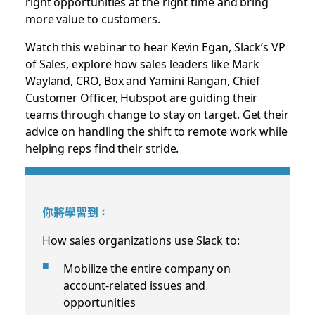
right opportunities at the right time and bring
more value to customers.
Watch this webinar to hear Kevin Egan, Slack’s VP
of Sales, explore how sales leaders like Mark
Wayland, CRO, Box and Yamini Rangan, Chief
Customer Officer, Hubspot are guiding their
teams through change to stay on target. Get their
advice on handling the shift to remote work while
helping reps find their stride.
你將學習到：
How sales organizations use Slack to:
Mobilize the entire company on
account-related issues and
opportunities