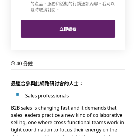
的產品、服務和活動的行銷通訊內容。我可以
隨時取消訂閱。
立即觀看
40 分鐘
最適合參與此網路研討會的人士：
Sales professionals
B2B sales is changing fast and it demands that
sales leaders practice a new kind of collaborative
selling, one where cross-functional teams work in
tight coordination to focus their energy on the