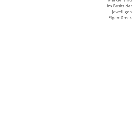
Marken sind
im Besitz der
jeweiligen
Eigentümer.