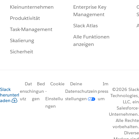
Enterprise Key
G
Kleinunternehmen
Management
S
Produktivität
Slack Atlas
Task-Management
Alle Funktionen
Skalierung
anzeigen
Sicherheit
Dat
Bed
Cookie
Deine
Im
Slack
©2026 Slack
ensch
ingun
-
Datenschutzein
press
herunterl
Technologies,
utz
gen
Einstellu
stellungen
um
aden
LLC, ein
ngen
Salesforce-
Unternehmen.
Alle Rechte
vorbehalten.
Diverse