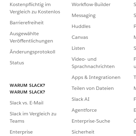
Kostenpflichtig im
Workflow-Builder
S
Vergleich zu Kostenlos
Messaging
S
Barrierefreiheit
Huddles
Ausgewählte
Canvas
Veröffentlichungen
Listen
S
Änderungsprotokoll
Video- und
F
Status
Sprachnachrichten
Apps & Integrationen
WARUM SLACK?
Teilen von Dateien
WARUM SLACK?
Slack AI
F
Slack vs. E-Mail
Agentforce
E
Slack im Vergleich zu
Enterprise-Suche
Ö
Teams
Sicherheit
Enterprise