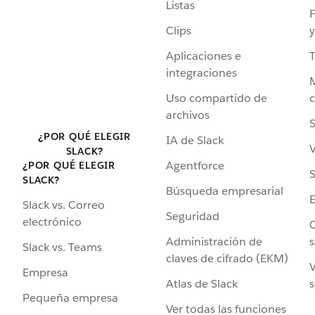
Listas
F
Clips
y
Aplicaciones e
integraciones
Uso compartido de
archivos
S
¿POR QUÉ ELEGIR
IA de Slack
V
SLACK?
Agentforce
¿POR QUÉ ELEGIR
S
SLACK?
Búsqueda empresarial
Slack vs. Correo
Seguridad
electrónico
C
Administración de
s
Slack vs. Teams
claves de cifrado (EKM)
V
Empresa
Atlas de Slack
s
Pequeña empresa
Ver todas las funciones