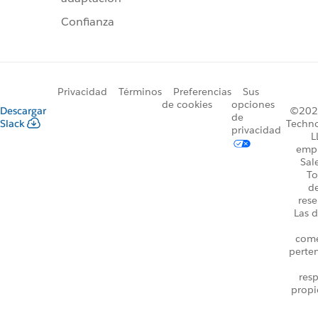
Confianza
Privacidad
Términos
Preferencias
Sus
de cookies
opciones
Descargar
©2026
de
Slack
Techno
privacidad
L
emp
Sal
To
d
rese
Las d
come
perte
resp
propi