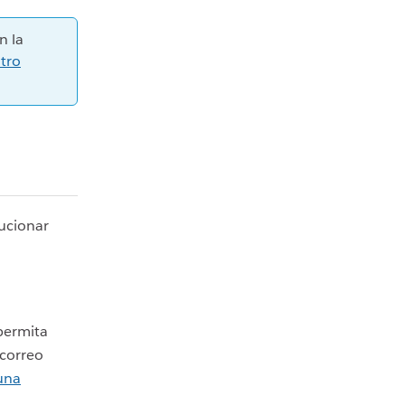
n la
tro
lucionar
 permita
 correo
una