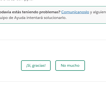
odavía estás teniendo problemas?
Comunícanoslo
y alguien
uipo de Ayuda intentará solucionarlo.
¡Sí, gracias!
No mucho