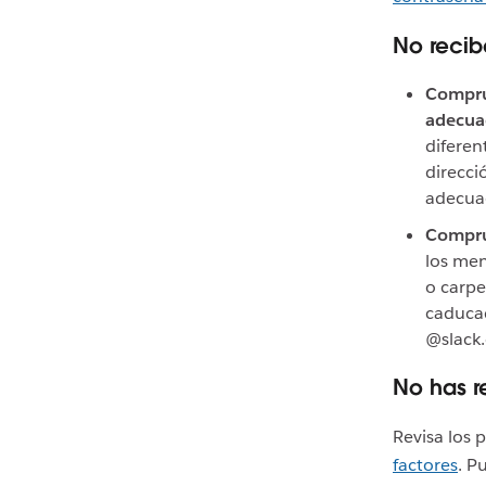
No recib
Comprue
adecu
diferen
direcci
adecua
Comprue
los men
o carpe
caducad
@slack.
No has r
Revisa los 
factores
. P