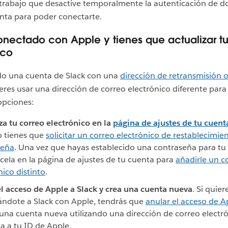
trabajo que desactive temporalmente la autenticación de do
nta para poder conectarte.
onectado con Apple y tienes que actualizar tu
ico
ado una cuenta de Slack con una
dirección de retransmisión 
eres usar una dirección de correo electrónico diferente para
opciones:
za tu correo electrónico en la
página de ajustes de tu cuent
o tienes que
solicitar un correo electrónico de restablecimie
seña
. Una vez que hayas establecido una contraseña para tu
cela en la página de ajustes de tu cuenta para
añadirle un c
nico distinto
.
l acceso de Apple a Slack y crea una cuenta nueva
. Si quier
ndote a Slack con Apple, tendrás que
anular el acceso de A
 una cuenta nueva utilizando una dirección de correo electró
a a tu ID de Apple.