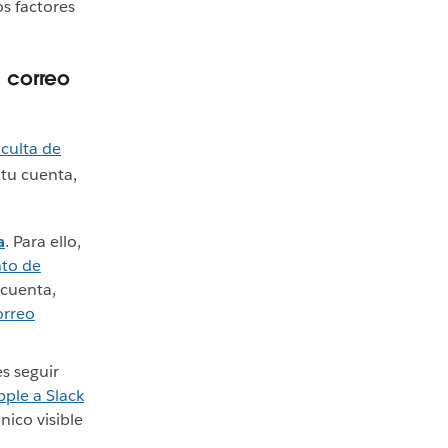
s factores
 correo
oculta de
 tu cuenta,
a
. Para ello,
nto de
 cuenta,
orreo
es seguir
pple a Slack
nico visible