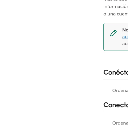
información
o una cuen
No
au
au
Conécta
Orden
Conecta
Orden