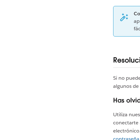
Co
ap
fá
Resoluc
Si no puede
algunos de 
Has olvi
Utiliza nue
conectarte 
electrónico
contraseña