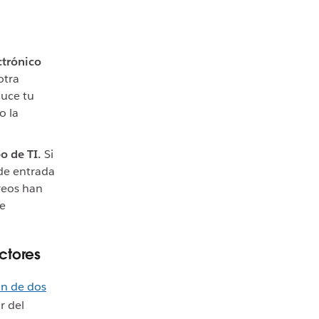
ctrónico
otra
duce tu
o la
o de TI.
Si
 de entrada
reos han
de
ctores
ón de dos
r del