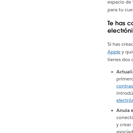
espacio de 
para tu cue
Te has c
electrón
Si has cre
Apple
y qui
tienes dos 
Actuali
primer
contra
introdú
electró
Anula e
conectá
y crear
asociad