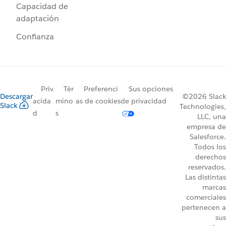
Capacidad de
adaptación
Confianza
Priv
Tér
Preferenci
Sus opciones
Descargar
©2026 Slack
acida
mino
as de cookies
de privacidad
Slack
Technologies,
d
s
LLC, una
empresa de
Salesforce.
Todos los
derechos
reservados.
Las distintas
marcas
comerciales
pertenecen a
sus