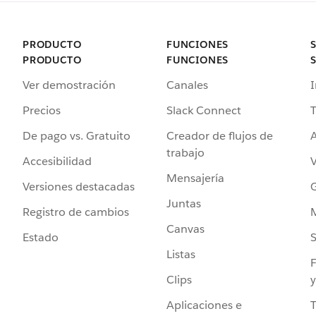
PRODUCTO
FUNCIONES
PRODUCTO
FUNCIONES
Ver demostración
Canales
I
Precios
Slack Connect
T
De pago vs. Gratuito
Creador de flujos de
A
trabajo
Accesibilidad
Mensajería
Versiones destacadas
G
Juntas
Registro de cambios
Canvas
Estado
Listas
F
Clips
y
Aplicaciones e