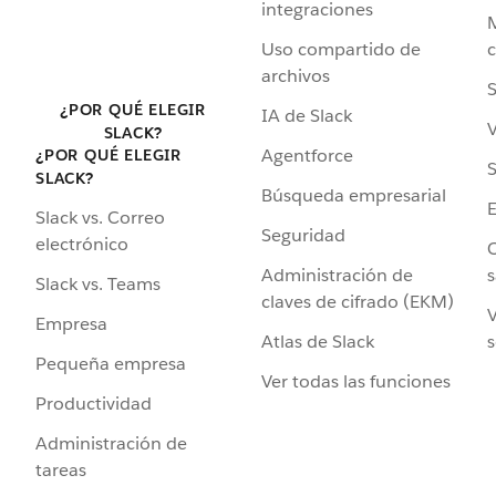
integraciones
Uso compartido de
archivos
S
¿POR QUÉ ELEGIR
IA de Slack
V
SLACK?
Agentforce
¿POR QUÉ ELEGIR
S
SLACK?
Búsqueda empresarial
Slack vs. Correo
Seguridad
electrónico
C
Administración de
s
Slack vs. Teams
claves de cifrado (EKM)
V
Empresa
Atlas de Slack
s
Pequeña empresa
Ver todas las funciones
Productividad
Administración de
tareas