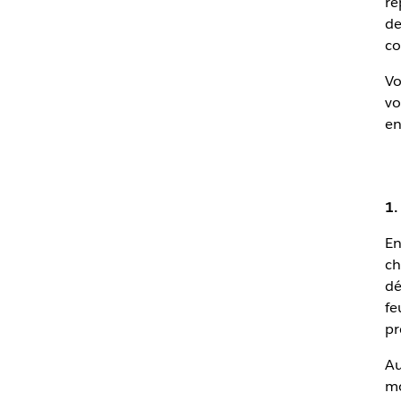
re
de
c
Vo
vo
en
1.
En
ch
dé
fe
pr
Au
mo