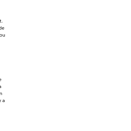
t.
de
 ou
e
a
un
y a