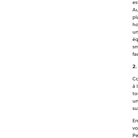
es
Au
pl
ho
un
éq
sm
fa
2.
Co
à 
to
un
su
En
vo
Pe