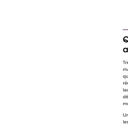
Q
a
Tr
ma
qu
ré
la
dé
mo
Un
le