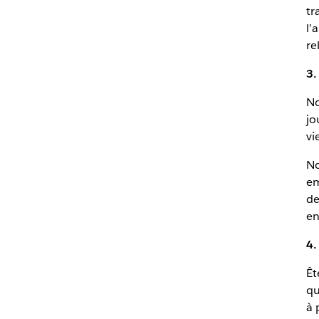
tr
l’
re
3.
No
jo
vi
No
em
de
en
4.
Êt
qu
à 