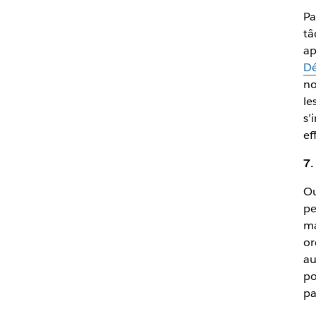
Pa
tâ
ap
Dé
no
le
s’
ef
7.
Ou
pe
ma
or
au
po
pa