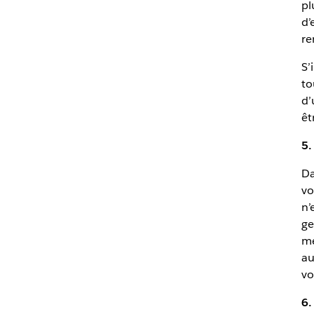
pl
d’
re
S’
to
d’
êt
5.
Da
vo
n’
ge
me
au
vo
6.