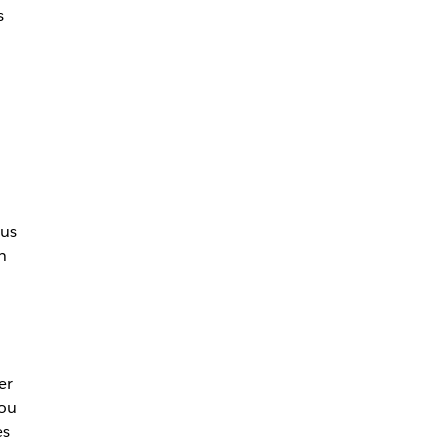
s
lus
n
er
 ou
es