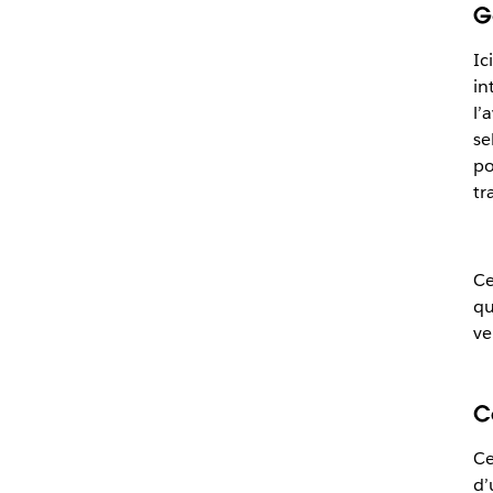
G
Ic
in
l’
se
po
tr
Ce
qu
ve
C
Ce
d’