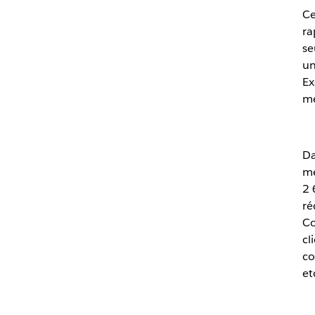
Ce
ra
se
un
Ex
me
Da
me
2 
ré
Co
cl
co
et