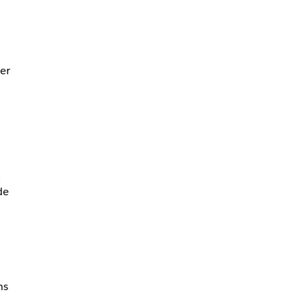
er
,
de
ns