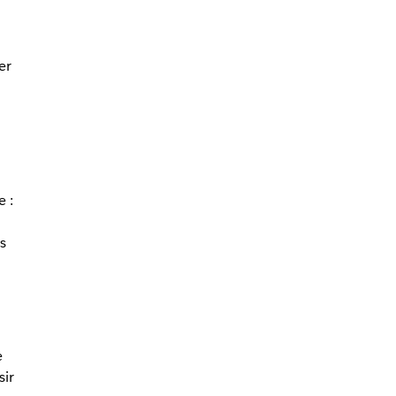
er
e :
s
e
sir