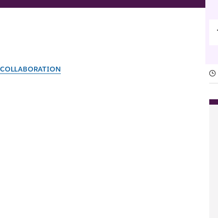
COLLABORATION
Outils collaboratifs : co
Par l’équipe Slack
28 avril 2026