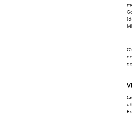
mo
Go
(d
Mi
C’
do
de
V
Ce
d’
Ex