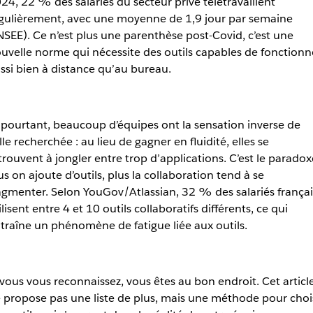
24, 22 % des salariés du secteur privé télétravaillent
gulièrement, avec une moyenne de 1,9 jour par semaine
NSEE). Ce n’est plus une parenthèse post-Covid, c’est une
uvelle norme qui nécessite des outils capables de fonctionn
ssi bien à distance qu’au bureau.
 pourtant, beaucoup d’équipes ont la sensation inverse de
lle recherchée : au lieu de gagner en fluidité, elles se
trouvent à jongler entre trop d’applications. C’est le paradox
us on ajoute d’outils, plus la collaboration tend à se
agmenter. Selon YouGov/Atlassian, 32 % des salariés françai
ilisent entre 4 et 10 outils collaboratifs différents, ce qui
traîne un phénomène de fatigue liée aux outils.
 vous vous reconnaissez, vous êtes au bon endroit. Cet articl
 propose pas une liste de plus, mais une méthode pour choi