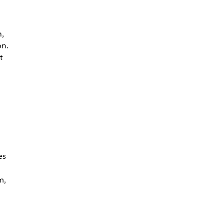
n,
on.
t
es
m,