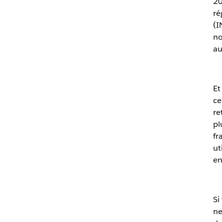
20
ré
(I
no
au
Et
ce
re
pl
fr
ut
en
Si
ne