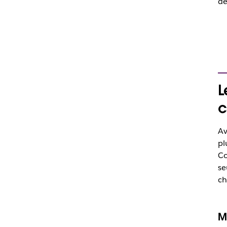
de
L
c
Av
pl
Co
se
ch
M