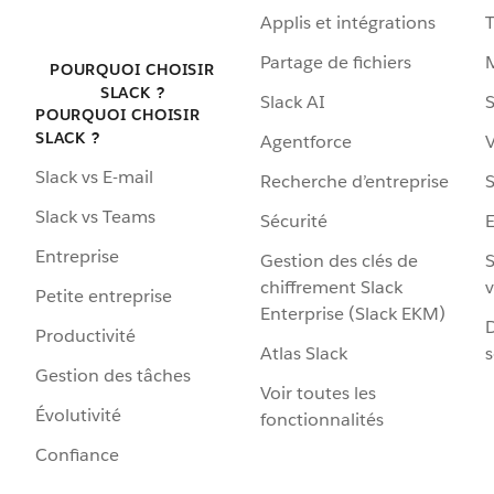
Applis et intégrations
Partage de fichiers
POURQUOI CHOISIR
SLACK ?
Slack AI
S
POURQUOI CHOISIR
SLACK ?
Agentforce
V
Slack vs E-mail
Recherche d’entreprise
S
Slack vs Teams
Sécurité
Entreprise
Gestion des clés de
S
chiffrement Slack
v
Petite entreprise
Enterprise (Slack EKM)
D
Productivité
Atlas Slack
s
Gestion des tâches
Voir toutes les
Évolutivité
fonctionnalités
Confiance