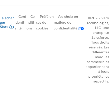
Conf
Co
Préféren
Vos choix en
Téléchar
©2026 Slack
ger
identi
nditi
ces de
matière de
Technologies,
Slack
LLC, une
alité
ons
cookies
confidentialité
entreprise
Salesforce.
Tous droits
réservés. Les
différentes
marques
commerciales
appartiennent
à leurs
propriétaires
respectifs.