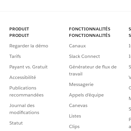
PRODUIT
FONCTIONNALITÉS
PRODUIT
FONCTIONNALITÉS
Regarder la démo
Canaux
I
Tarifs
Slack Connect
Payant vs. Gratuit
Générateur de flux de
S
travail
Accessibilité
Messagerie
Publications
G
recommandées
Appels d’équipe
Journal des
Canevas
S
modifications
Listes
P
Statut
Clips
a