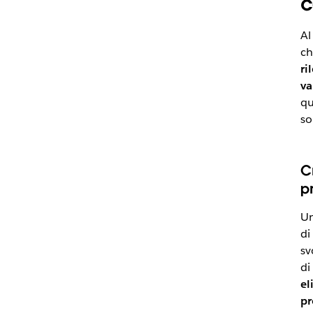
c
Al
ch
ri
va
qu
so
Cr
p
Un
di
sv
di
el
pr