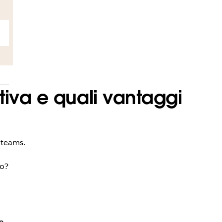
tiva e quali vantaggi
 teams.
to?
e