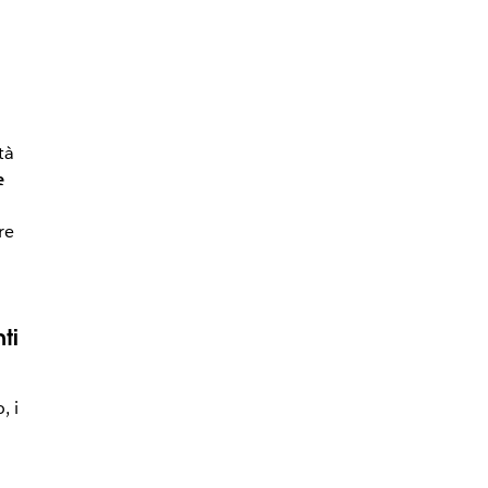
tà
e
re
ti
, i