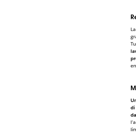
Re
La
gr
Tu
la
pr
en
M
Un
di
da
l’
li