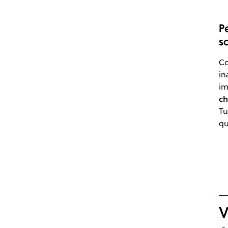
P
s
Co
in
im
ch
Tu
qu
V