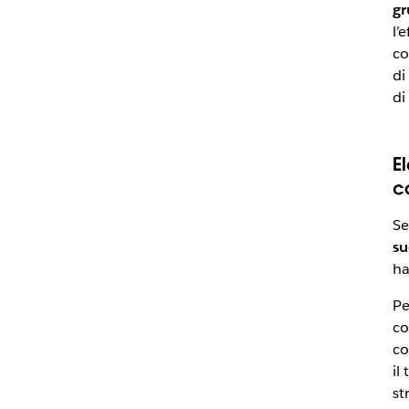
gr
l’
co
di
di
E
c
Se
su
ha
Pe
co
co
il
st