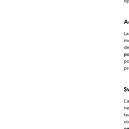
op
A
La
mo
de
po
po
pr
S
L’
ne
te
vo
og