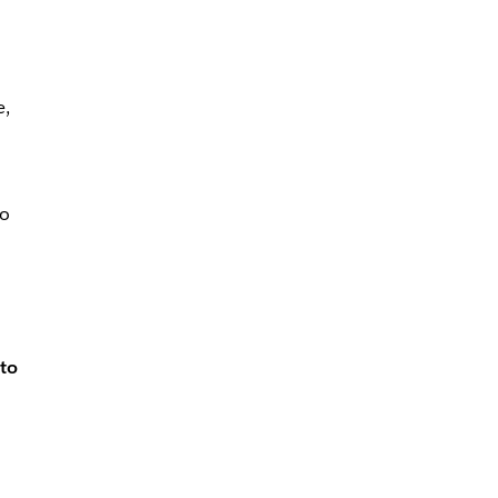
e,
no
to