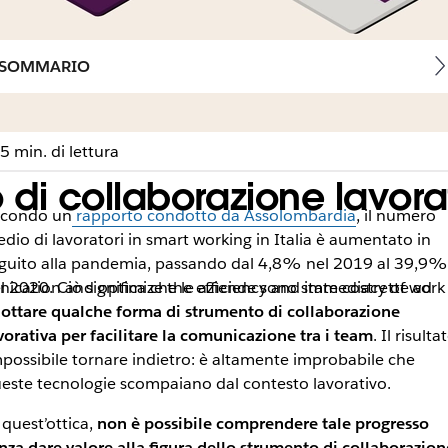
SOMMARIO
5 min. di lettura
di collaborazione lavora
condo un
rapporto condotto da Assolombardia
, il numero
dio di lavoratori in smart working in Italia è aumentato in
guito alla pandemia, passando dal 4,8% nel 2019 al 39,9%
nication and optimize the efficiency and immediacy of work
l 2020. Ciò significa che le aziende sono state costrette ad
ottare qualche forma di strumento di collaborazione
vorativa per facilitare la comunicazione tra i team
. Il risulta
possibile tornare indietro: è altamente improbabile che
este tecnologie scompaiano dal contesto lavorativo.
 quest’ottica,
non è possibile comprendere tale progresso
nza dare valore alla figura dello strumento di collaborazion