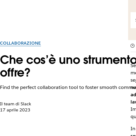
COLLABORAZIONE
Che cos’è uno strumento 
Se
offre?
me
se
Find the perfect collaboration tool to foster smooth commu
ne
ad
la
Il team di Slack
Im
17 aprile 2023
qu
In
se