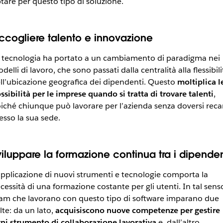
tare per questo tipo di soluzione.
ccogliere talento e innovazione
 tecnologia ha portato a un cambiamento di paradigma nei
delli di lavoro, che sono passati dalla centralità alla flessibili
ll’ubicazione geografica dei dipendenti. Questo
moltiplica l
ssibilità per le imprese quando si tratta di trovare talenti
,
iché chiunque può lavorare per l’azienda senza doversi reca
esso la sua sede.
viluppare la formazione continua tra i dipenden
applicazione di nuovi strumenti e tecnologie comporta la
cessità di una formazione costante per gli utenti. In tal senso
am che lavorano con questo tipo di software imparano due
lte: da un lato,
acquisiscono nuove competenze per gestire
ni strumento di collaborazione lavorativa
e, dall’altro,