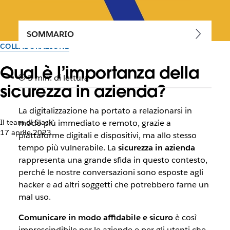
SOMMARIO
COLLABORAZIONE
Qual è l’importanza della
5 min. di lettura
sicurezza in azienda?
La digitalizzazione ha portato a relazionarsi in
Il team di Slack
modo più immediato e remoto, grazie a
17 aprile 2023
piattaforme digitali e dispositivi, ma allo stesso
tempo più vulnerabile. La
sicurezza in azienda
rappresenta una grande sfida in questo contesto,
perché le nostre conversazioni sono esposte agli
hacker e ad altri soggetti che potrebbero farne un
mal uso.
Comunicare in modo affidabile e sicuro
è così
imprescindibile per le aziende e per gli utenti che