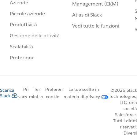
Aziende
Management (EKM)
S
Piccole aziende
Atlas di Slack
N
Produttività
Vedi tutte le funzioni
S
Gestione delle attività
Scalabilità
Protezione
Pri
Ter
Preferen
Le tue scelte in
Scarica
©2026 Slack
Slack
Technologies,
vacy
mini
ze cookie
materia di privacy
LLC, una
società
Salesforce.
Tutti i diritti
riservati.
Diversi