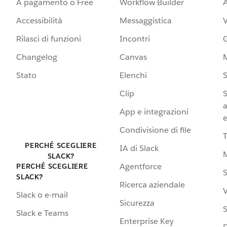
A pagamento o Free
Workflow Builder
A
Accessibilità
Messaggistica
Rilasci di funzioni
Incontri
G
Changelog
Canvas
Stato
Elenchi
S
Clip
S
a
App e integrazioni
e
Condivisione di file
PERCHÉ SCEGLIERE
IA di Slack
SLACK?
Agentforce
PERCHÉ SCEGLIERE
S
SLACK?
Ricerca aziendale
V
Slack o e-mail
Sicurezza
S
Slack e Teams
Enterprise Key