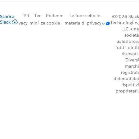
Pri
Ter
Preferen
Le tue scelte in
Scarica
©2026 Slack
Slack
Technologies,
vacy
mini
ze cookie
materia di privacy
LLC, una
società
Salesforce.
Tutti i diritti
riservati.
Diversi
marchi
registrati
detenuti dai
rispettivi
proprietari.