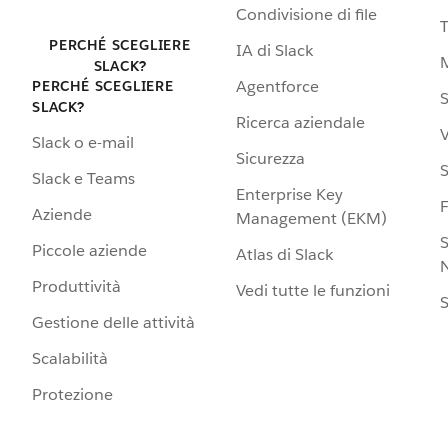
Condivisione di file
PERCHÉ SCEGLIERE
IA di Slack
SLACK?
Agentforce
PERCHÉ SCEGLIERE
S
SLACK?
Ricerca aziendale
V
Slack o e-mail
Sicurezza
S
Slack e Teams
Enterprise Key
Aziende
Management (EKM)
S
Piccole aziende
Atlas di Slack
N
Produttività
Vedi tutte le funzioni
S
Gestione delle attività
Scalabilità
Protezione