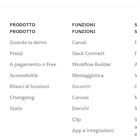
PRODOTTO
FUNZIONI
PRODOTTO
FUNZIONI
Guarda la demo
Canali
Prezzi
Slack Connect
I
A pagamento o Free
Workflow Builder
A
Accessibilità
Messaggistica
Rilasci di funzioni
Incontri
G
Changelog
Canvas
Stato
Elenchi
S
Clip
S
a
App e integrazioni
e