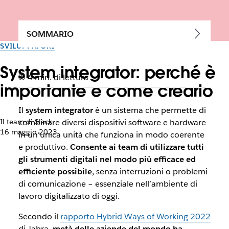
SOMMARIO
SVILUPPATORI
System integrator: perché è
4 min. di lettura
importante e come crearlo
Il
system integrator
è un sistema che permette di
Il team di Slack
combinare diversi dispositivi
software
e
hardware
16 maggio 2023
in un’unica unità che funziona in modo coerente
e produttivo.
Consente ai team di utilizzare tutti
gli strumenti digitali nel modo più efficace ed
efficiente possibile
, senza interruzioni o problemi
di comunicazione – essenziale nell’ambiente di
lavoro digitalizzato di oggi.
Secondo il
rapporto Hybrid Ways of Working 2022
di Jabra,
metà delle aziende del mondo ha