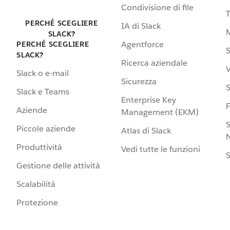
Condivisione di file
PERCHÉ SCEGLIERE
IA di Slack
SLACK?
Agentforce
PERCHÉ SCEGLIERE
S
SLACK?
Ricerca aziendale
V
Slack o e-mail
Sicurezza
S
Slack e Teams
Enterprise Key
Aziende
Management (EKM)
S
Piccole aziende
Atlas di Slack
N
Produttività
Vedi tutte le funzioni
S
Gestione delle attività
Scalabilità
Protezione