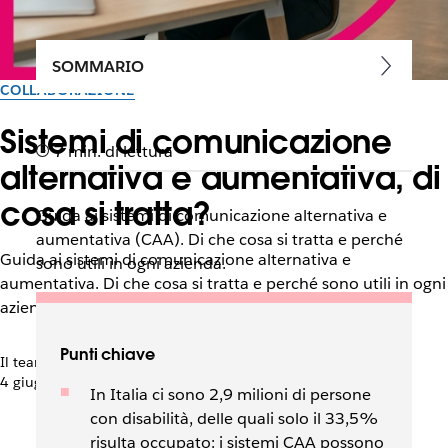
SOMMARIO
COLLABORAZIONE
Sistemi di comunicazione
7 min. di lettura
alternativa e aumentativa, di
cosa si tratta?
Guida ai sistemi di comunicazione alternativa e
aumentativa (CAA). Di che cosa si tratta e perché
Guida ai sistemi di comunicazione alternativa e
sono utili in ogni azienda.
aumentativa. Di che cosa si tratta e perché sono utili in ogni
azienda
Punti chiave
Il team di Slack
4 giugno 2025
In Italia ci sono 2,9 milioni di persone
con disabilità, delle quali solo il 33,5%
risulta occupato: i sistemi CAA possono