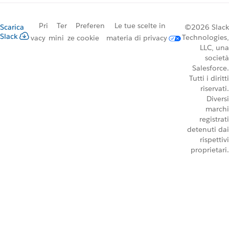
Pri
Ter
Preferen
Le tue scelte in
Scarica
©2026 Slack
Slack
Technologies,
vacy
mini
ze cookie
materia di privacy
LLC, una
società
Salesforce.
Tutti i diritti
riservati.
Diversi
marchi
registrati
detenuti dai
rispettivi
proprietari.