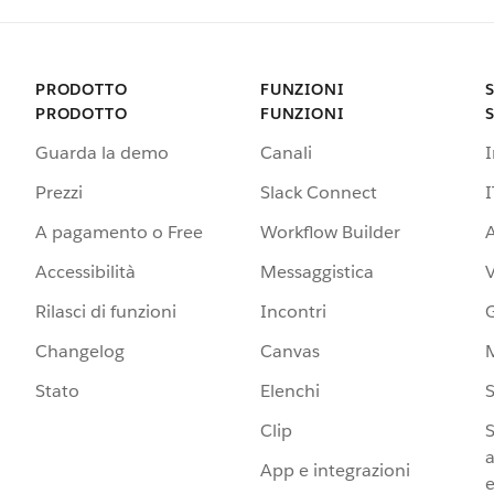
PRODOTTO
FUNZIONI
PRODOTTO
FUNZIONI
Guarda la demo
Canali
Prezzi
Slack Connect
I
A pagamento o Free
Workflow Builder
A
Accessibilità
Messaggistica
Rilasci di funzioni
Incontri
G
Changelog
Canvas
Stato
Elenchi
S
Clip
S
a
App e integrazioni
e