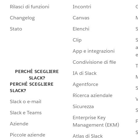
Rilasci di funzioni
Incontri
G
Changelog
Canvas
Stato
Elenchi
S
Clip
S
a
App e integrazioni
e
Condivisione di file
PERCHÉ SCEGLIERE
IA di Slack
SLACK?
Agentforce
PERCHÉ SCEGLIERE
S
SLACK?
Ricerca aziendale
V
Slack o e-mail
Sicurezza
S
Slack e Teams
Enterprise Key
Aziende
Management (EKM)
S
Piccole aziende
Atlas di Slack