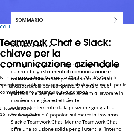
SOMMARIO
COLLABORAZIONE
Teamwork Chat e Slack:
5 min. di lettura
chiave per la
comunicazione aziendale
Nell’era della trasformazione digitale e del lavoro
da remoto, gli
strumenti di comunicazione e
Non sai se scegliere Teamwork Chat o Slack? Qui ti ti
collaborazione in tempo reale
sono diventati
spieghiamo tutti i vantaggi di questi due strumenti per la
indispensabili per le imprese. Si tratta di due
comunicazione interna del tuo persona
piattaforme che permettono ai team di lavorare in
maniera sinergica ed efficiente,
indipendentemente dalla posizione geografica.
Il team di Slack
15 novembre 2024
Tra le opzioni più popolari sul mercato troviamo
Slack e Teamwork Chat. Mentre Teamwork Chat
offre una soluzione solida per gli utenti all’interno