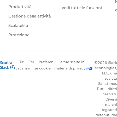
N
Produttività
Vedi tutte le funzioni
S
Gestione delle attività
Scalabilità
Protezione
Pri
Ter
Preferen
Le tue scelte in
Scarica
©2026 Slack
Slack
Technologies,
vacy
mini
ze cookie
materia di privacy
LLC, una
società
Salesforce.
Tutti i diritti
riservati.
Diversi
marchi
registrati
detenuti dai