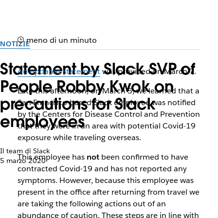
meno di un minuto
NOTIZIE
Statement by Slack SVP of
An updated statement
was provided on March 7.
People Robby Kwok on
Late this afternoon, on March 5, we learned that a
precautions for Slack
San Francisco-based Slack employee was notified
by the Centers for Disease Control and Prevention
employees
that they were in an area with potential Covid-19
exposure while traveling overseas.
Il team di Slack
This employee has
not
been confirmed to have
5 marzo 2020
contracted Covid-19 and has not reported any
symptoms. However, because this employee was
present in the office after returning from travel we
are taking the following actions out of an
abundance of caution. These steps are in line with