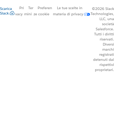
Pri
Ter
Preferen
Le tue scelte in
Scarica
©2026 Slack
Slack
Technologies,
vacy
mini
ze cookie
materia di privacy
LLC, una
società
Salesforce.
Tutti i diritti
riservati.
Diversi
marchi
registrati
detenuti dai
rispettivi
proprietari.