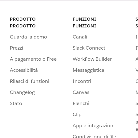
PRODOTTO
FUNZIONI
PRODOTTO
FUNZIONI
Guarda la demo
Canali
Prezzi
Slack Connect
I
A pagamento o Free
Workflow Builder
A
Accessibilità
Messaggistica
Rilasci di funzioni
Incontri
G
Changelog
Canvas
Stato
Elenchi
S
Clip
S
a
App e integrazioni
e
Condivisione di file