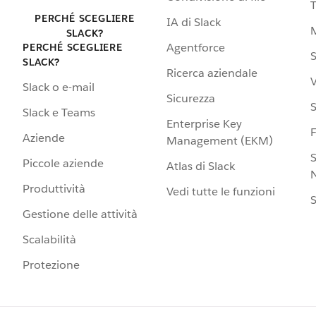
PERCHÉ SCEGLIERE
IA di Slack
SLACK?
Agentforce
PERCHÉ SCEGLIERE
S
SLACK?
Ricerca aziendale
V
Slack o e-mail
Sicurezza
S
Slack e Teams
Enterprise Key
Aziende
Management (EKM)
S
Piccole aziende
Atlas di Slack
N
Produttività
Vedi tutte le funzioni
S
Gestione delle attività
Scalabilità
Protezione