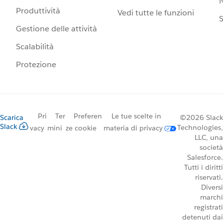
N
Produttività
Vedi tutte le funzioni
S
Gestione delle attività
Scalabilità
Protezione
Pri
Ter
Preferen
Le tue scelte in
Scarica
©2026 Slack
Slack
Technologies,
vacy
mini
ze cookie
materia di privacy
LLC, una
società
Salesforce.
Tutti i diritti
riservati.
Diversi
marchi
registrati
detenuti dai