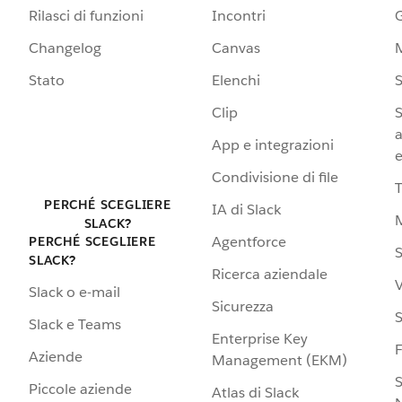
Rilasci di funzioni
Incontri
G
Changelog
Canvas
Stato
Elenchi
S
Clip
S
a
App e integrazioni
e
Condivisione di file
PERCHÉ SCEGLIERE
IA di Slack
SLACK?
Agentforce
PERCHÉ SCEGLIERE
S
SLACK?
Ricerca aziendale
V
Slack o e-mail
Sicurezza
S
Slack e Teams
Enterprise Key
Aziende
Management (EKM)
S
Piccole aziende
Atlas di Slack