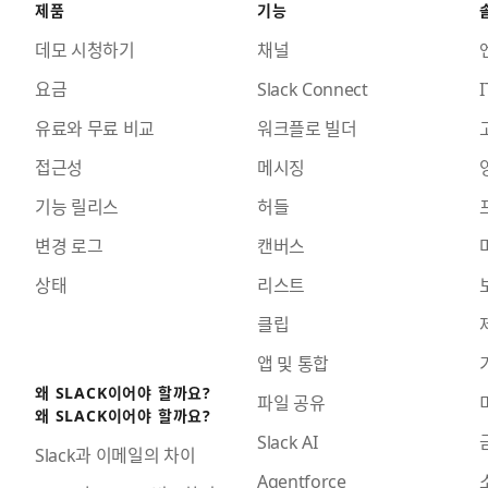
제품
기능
데모 시청하기
채널
요금
Slack Connect
I
유료와 무료 비교
워크플로 빌더
접근성
메시징
기능 릴리스
허들
변경 로그
캔버스
상태
리스트
클립
앱 및 통합
왜 SLACK이어야 할까요?
파일 공유
왜 SLACK이어야 할까요?
Slack AI
Slack과 이메일의 차이
Agentforce