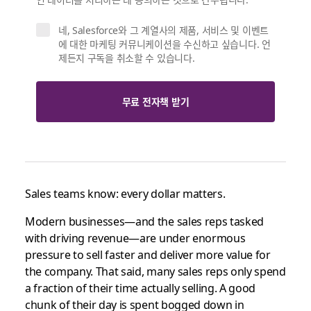
네, Salesforce와 그 계열사의 제품, 서비스 및 이벤트
에 대한 마케팅 커뮤니케이션을 수신하고 싶습니다. 언
제든지 구독을 취소할 수 있습니다.
무료 전자책 받기
Sales teams know: every dollar matters.
Modern businesses—and the sales reps tasked
with driving revenue—are under enormous
pressure to sell faster and deliver more value for
the company. That said, many sales reps only spend
a fraction of their time actually selling. A good
chunk of their day is spent bogged down in