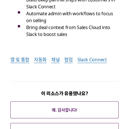
Slack Connect
Automate admin with workflows to focus
on selling
Bring deal context from Sales Cloud into
Slack to boost sales
앱 및 통합
자동화
채널
협업
Slack Connect
이 리소스가 유용했나요?
예. 감사합니다!