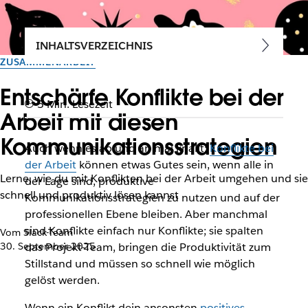
INHALTSVERZEICHNIS
ZUSAMMENARBEIT
Entschärfe Konflikte bei der
5 Min. Lesezeit
Arbeit mit diesen
Kommunikationsstrategien
Auch wenn es ab und an mal knallt:
Konflikte bei
der Arbeit
können etwas Gutes sein, wenn alle in
Lerne, wie du mit Konflikten bei der Arbeit umgehen und sie
der Lage sind, produktive
schnell und produktiv lösen kannst
Kommunikationsstrategien zu nutzen und auf der
professionellen Ebene bleiben. Aber manchmal
sind Konflikte einfach nur Konflikte; sie spalten
Vom Slack-Team
30. September 2025
das Projekt-Team, bringen die Produktivität zum
Stillstand und müssen so schnell wie möglich
gelöst werden.
Wenn ein Konflikt dein ansonsten
positives