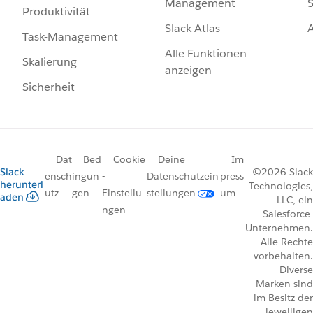
Management
S
Produktivität
Slack Atlas
Task-Management
Alle Funktionen
Skalierung
anzeigen
Sicherheit
Dat
Bed
Cookie
Deine
Im
Slack
©2026 Slack
ensch
ingun
-
Datenschutzein
press
herunterl
Technologies,
utz
gen
Einstellu
stellungen
um
aden
LLC, ein
ngen
Salesforce-
Unternehmen.
Alle Rechte
vorbehalten.
Diverse
Marken sind
im Besitz der
jeweiligen