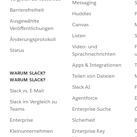
Messaging
S
Barrierefreiheit
Huddles
Ausgewählte
Canvas
Veröffentlichungen
Listen
S
Änderungsprotokoll
Video- und
F
Status
Sprachnachrichten
Apps & Integrationen
WARUM SLACK?
Teilen von Dateien
WARUM SLACK?
Slack AI
F
Slack vs. E-Mail
Agentforce
E
Slack im Vergleich zu
Enterprise-Suche
Ö
Teams
Sicherheit
Enterprise
Enterprise Key
G
Kleinunternehmen