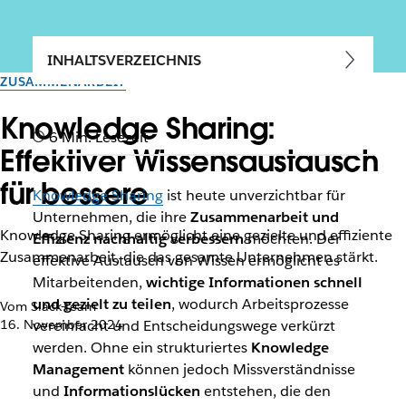
INHALTSVERZEICHNIS
ZUSAMMENARBEIT
Knowledge Sharing:
6 Min. Lesezeit
Effektiver Wissensaustausch
für bessere
Knowledge Sharing
ist heute unverzichtbar für
Unternehmen, die ihre
Zusammenarbeit und
Knowledge Sharing ermöglicht eine gezielte und effiziente
Effizienz nachhaltig verbessern
möchten. Der
Zusammenarbeit, die das gesamte Unternehmen stärkt.
effektive Austausch von Wissen ermöglicht es
Mitarbeitenden,
wichtige Informationen schnell
und gezielt zu teilen
, wodurch Arbeitsprozesse
Vom Slack-Team
16. November 2024
vereinfacht und Entscheidungswege verkürzt
werden. Ohne ein strukturiertes
Knowledge
Management
können jedoch Missverständnisse
und
Informationslücken
entstehen, die den