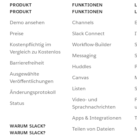
PRODUKT
FUNKTIONEN
PRODUKT
FUNKTIONEN
Demo ansehen
Channels
Preise
Slack Connect
I
Kostenpflichtig im
Workflow-Builder
S
Vergleich zu Kostenlos
Messaging
S
Barrierefreiheit
Huddles
Ausgewählte
Canvas
Veröffentlichungen
Listen
S
Änderungsprotokoll
Video- und
F
Status
Sprachnachrichten
Apps & Integrationen
WARUM SLACK?
Teilen von Dateien
WARUM SLACK?