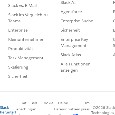
Slack AI
F
Slack vs. E-Mail
Agentforce
E
Slack im Vergleich zu
Enterprise-Suche
Ö
Teams
Sicherheit
Enterprise
Enterprise Key
G
Kleinunternehmen
Management
S
Produktivität
Slack Atlas
Task-Management
Alle Funktionen
Skalierung
anzeigen
Sicherheit
Dat
Bed
Cookie
Deine
Im
Slack
©2026 Slack
ensch
ingun
-
Datenschutzein
press
herunterl
Technologies,