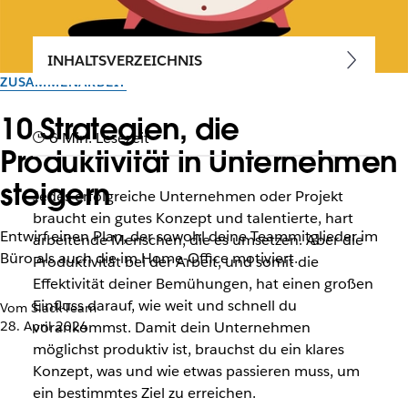
INHALTSVERZEICHNIS
ZUSAMMENARBEIT
10 Strategien, die
6 Min. Lesezeit
Produktivität in Unternehmen
steigern
Jedes erfolgreiche Unternehmen oder Projekt
braucht ein gutes Konzept und talentierte, hart
Entwirf einen Plan, der sowohl deine Teammitglieder im
arbeitende Menschen, die es umsetzen. Aber die
Büro als auch die im Home-Office motiviert.
Produktivität bei der Arbeit, und somit die
Effektivität deiner Bemühungen, hat einen großen
Einfluss darauf, wie weit und schnell du
Vom Slack-Team
28. April 2024
vorankommst. Damit dein Unternehmen
möglichst produktiv ist, brauchst du ein klares
Konzept, was und wie etwas passieren muss, um
ein bestimmtes Ziel zu erreichen.