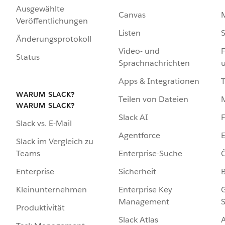
Ausgewählte
Canvas
Veröffentlichungen
Listen
S
Änderungsprotokoll
Video- und
F
Status
Sprachnachrichten
Apps & Integrationen
WARUM SLACK?
Teilen von Dateien
WARUM SLACK?
Slack AI
F
Slack vs. E-Mail
Agentforce
E
Slack im Vergleich zu
Enterprise-Suche
Ö
Teams
Sicherheit
Enterprise
Enterprise Key
G
Kleinunternehmen
Management
S
Produktivität
Slack Atlas