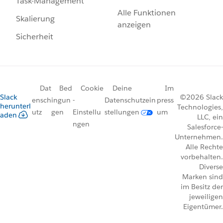
Task-Management
Alle Funktionen
Skalierung
anzeigen
Sicherheit
Dat
Bed
Cookie
Deine
Im
Slack
©2026 Slack
ensch
ingun
-
Datenschutzein
press
herunterl
Technologies,
utz
gen
Einstellu
stellungen
um
aden
LLC, ein
ngen
Salesforce-
Unternehmen.
Alle Rechte
vorbehalten.
Diverse
Marken sind
im Besitz der
jeweiligen
Eigentümer.