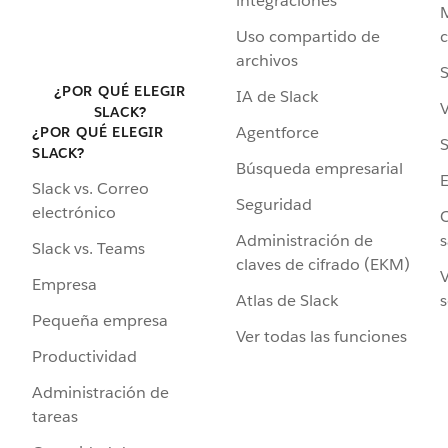
integraciones
Uso compartido de
archivos
S
¿POR QUÉ ELEGIR
IA de Slack
V
SLACK?
Agentforce
¿POR QUÉ ELEGIR
S
SLACK?
Búsqueda empresarial
Slack vs. Correo
Seguridad
electrónico
C
Administración de
s
Slack vs. Teams
claves de cifrado (EKM)
V
Empresa
Atlas de Slack
s
Pequeña empresa
Ver todas las funciones
Productividad
Administración de
tareas