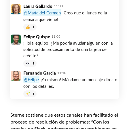
Box
Laura Gallardo
11:00
María del Carmen
¡Creo que el lunes de la
semana que viene!
1
Felipe Quispe
11:05
¡Hola, equipo! ¿Me podría ayudar alguien con la
solicitud de procesamiento de una tarjeta de
crédito?
1
Fernando Garcia
11:10
Felipe
¡Yo mismo! Mándame un mensaje directo
con los detalles.
1
Sterne sostiene que estos canales han facilitado el
proceso de resolución de problemas: “Con los
canales de Slack, podemos resolver problemas en