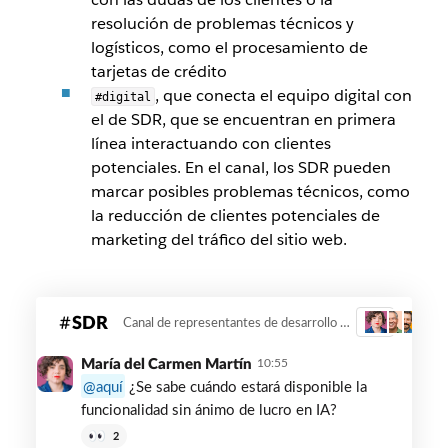
resolución de problemas técnicos y
logísticos, como el procesamiento de
tarjetas de crédito
, que conecta el equipo digital con
#digital
el de SDR, que se encuentran en primera
línea interactuando con clientes
potenciales. En el canal, los SDR pueden
marcar posibles problemas técnicos, como
la reducción de clientes potenciales de
marketing del tráfico del sitio web.
Imagen
SDR
Canal de representantes de desarrollo de ventas
3
de
la
María del Carmen Martín
10:55
IU
aquí
¿Se sabe cuándo estará disponible la
de
funcionalidad sin ánimo de lucro en IA?
Slack
2
para