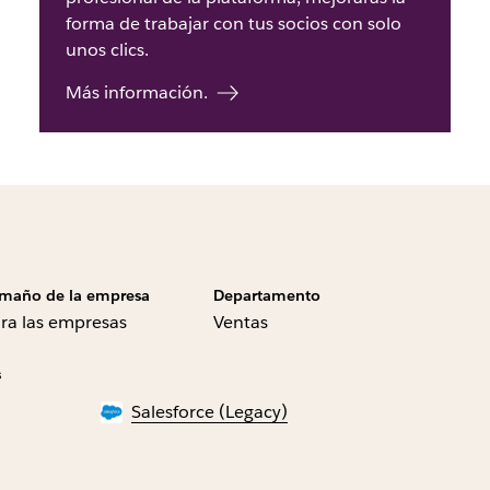
forma de trabajar con tus socios con solo
unos clics.
Más información.
maño de la empresa
Departamento
ra las empresas
Ventas
s
Salesforce (Legacy)