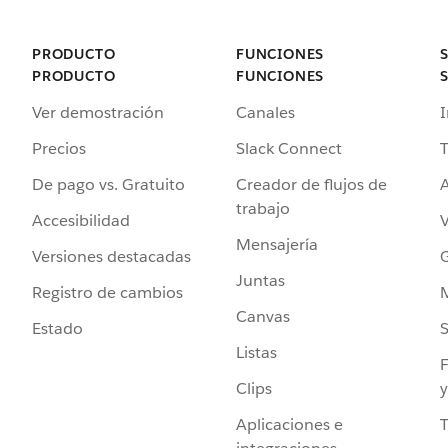
PRODUCTO
FUNCIONES
PRODUCTO
FUNCIONES
Ver demostración
Canales
I
Precios
Slack Connect
T
De pago vs. Gratuito
Creador de flujos de
A
trabajo
Accesibilidad
Mensajería
Versiones destacadas
G
Juntas
Registro de cambios
Canvas
Estado
Listas
F
Clips
y
Aplicaciones e