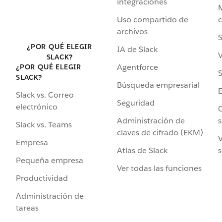
integraciones
Uso compartido de
archivos
S
¿POR QUÉ ELEGIR
IA de Slack
V
SLACK?
Agentforce
¿POR QUÉ ELEGIR
S
SLACK?
Búsqueda empresarial
Slack vs. Correo
Seguridad
electrónico
C
Administración de
s
Slack vs. Teams
claves de cifrado (EKM)
V
Empresa
Atlas de Slack
s
Pequeña empresa
Ver todas las funciones
Productividad
Administración de
tareas