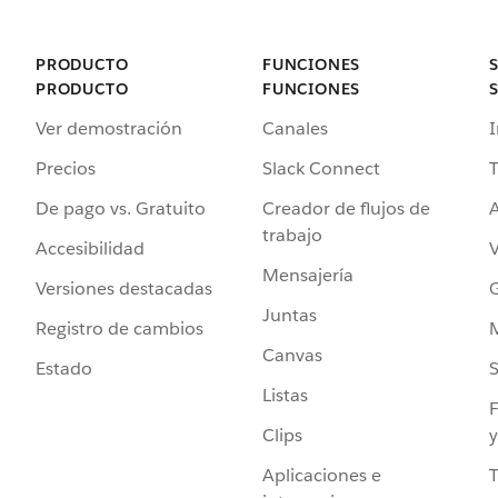
PRODUCTO
FUNCIONES
PRODUCTO
FUNCIONES
Ver demostración
Canales
I
Precios
Slack Connect
T
De pago vs. Gratuito
Creador de flujos de
A
trabajo
Accesibilidad
Mensajería
Versiones destacadas
G
Juntas
Registro de cambios
Canvas
Estado
Listas
F
Clips
y
Aplicaciones e