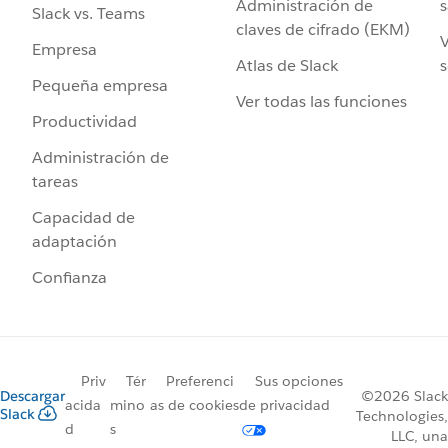
Administración de
s
Slack vs. Teams
claves de cifrado (EKM)
V
Empresa
Atlas de Slack
s
Pequeña empresa
Ver todas las funciones
Productividad
Administración de
tareas
Capacidad de
adaptación
Confianza
Priv
Tér
Preferenci
Sus opciones
Descargar
©2026 Slack
acida
mino
as de cookies
de privacidad
Slack
Technologies,
d
s
LLC, una