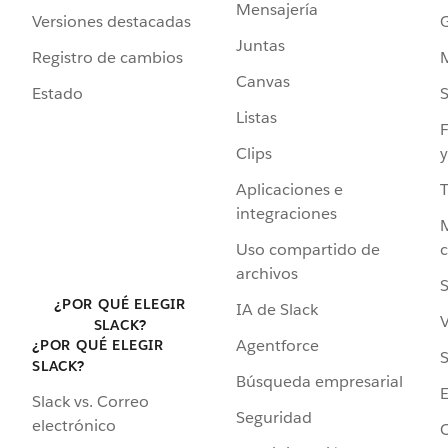
Mensajería
Versiones destacadas
G
Juntas
Registro de cambios
Canvas
Estado
Listas
F
Clips
y
Aplicaciones e
integraciones
Uso compartido de
archivos
S
¿POR QUÉ ELEGIR
IA de Slack
V
SLACK?
Agentforce
¿POR QUÉ ELEGIR
S
SLACK?
Búsqueda empresarial
Slack vs. Correo
Seguridad
electrónico
C