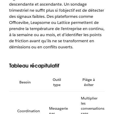
descendante et ascendante. Un sondage
trimestriel ne suffit plus si l’objectif est de détecter
des signaux faibles. Des plateformes comme
Officevibe, Leapsome ou Lattice permettent de
prendre la température de l’entreprise en continu,
à la semaine ou au mois, et d’identifier les points
de friction avant qu’ils ne se transforment en
démissions ou en conflits ouverts.
Tableau récapitulatif
Outil
Piège à
Besoin
type
éviter
Multiplier
les
Messagerie
conversations
Coordination
par
sans