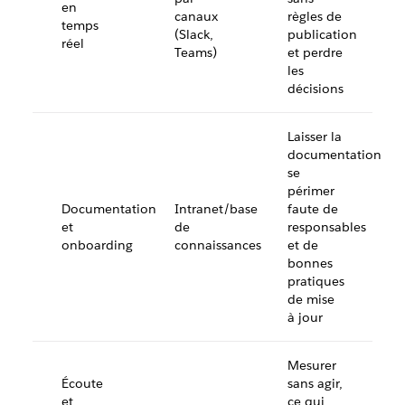
en
canaux
règles de
temps
(Slack,
publication
réel
Teams)
et perdre
les
décisions
Laisser la
documentation
se
périmer
Documentation
Intranet/base
faute de
et
de
responsables
onboarding
connaissances
et de
bonnes
pratiques
de mise
à jour
Mesurer
Écoute
sans agir,
et
ce qui