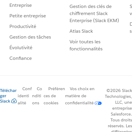
Entreprise
Gestion des clés de
S
chiffrement Slack
v
Petite entreprise
Enterprise (Slack EKM)
D
Productivité
Atlas Slack
s
Gestion des tâches
Voir toutes les
Évolutivité
fonctionnalités
Confiance
Conf
Co
Préféren
Vos choix en
Téléchar
©2026 Slack
ger
identi
nditi
ces de
matière de
Technologies,
Slack
LLC, une
alité
ons
cookies
confidentialité
entreprise
Salesforce.
Tous droits
réservés. Les
différentes