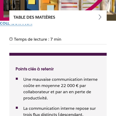
TABLE DES MATIÈRES
COLLABORATION
Communication interne en
Temps de lecture : 7 min
entreprise : définition, enjeux
et comment la mettre en
place
Points clés à retenir
Une mauvaise communication interne
Par l’équipe Slack
coûte en moyenne 22 000 € par
28 avril 2026
collaborateur et par an en perte de
productivité.
La communication interne repose sur
trois flux distincts (descendant,