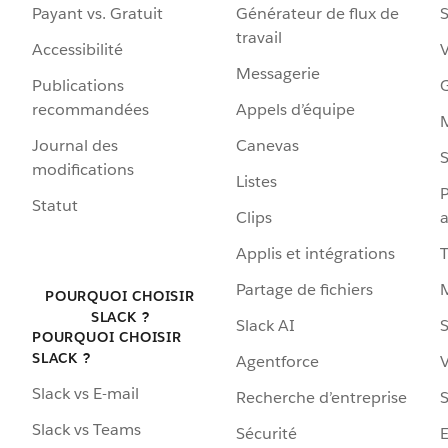
Payant vs. Gratuit
Générateur de flux de
S
travail
Accessibilité
Messagerie
Publications
G
recommandées
Appels d’équipe
Journal des
Canevas
S
modifications
Listes
P
Statut
Clips
a
Applis et intégrations
Partage de fichiers
POURQUOI CHOISIR
SLACK ?
Slack AI
S
POURQUOI CHOISIR
SLACK ?
Agentforce
V
Slack vs E-mail
Recherche d’entreprise
S
Slack vs Teams
Sécurité