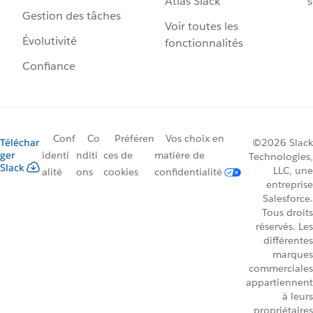
Atlas Slack
s
Gestion des tâches
Voir toutes les
Évolutivité
fonctionnalités
Confiance
Conf
Co
Préféren
Vos choix en
Téléchar
©2026 Slack
ger
identi
nditi
ces de
matière de
Technologies,
Slack
LLC, une
alité
ons
cookies
confidentialité
entreprise
Salesforce.
Tous droits
réservés. Les
différentes
marques
commerciales
appartiennent
à leurs
propriétaires