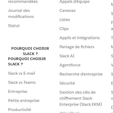
recommandées
Appels d’équipe
Journal des
Canevas
S
modifications
Listes
P
Statut
Clips
a
Applis et intégrations
Partage de fichiers
POURQUOI CHOISIR
SLACK ?
Slack AI
S
POURQUOI CHOISIR
SLACK ?
Agentforce
V
Slack vs E-mail
Recherche d’entreprise
S
Slack vs Teams
Sécurité
Entreprise
Gestion des clés de
S
chiffrement Slack
v
Petite entreprise
Enterprise (Slack EKM)
D
Productivité