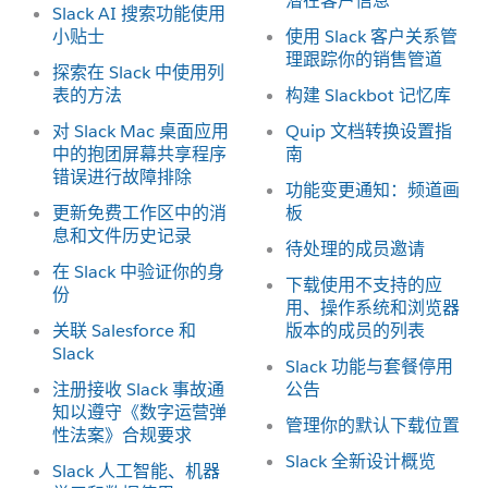
潜在客户信息
Slack AI 搜索功能使用
小贴士
使用 Slack 客户关系管
理跟踪你的销售管道
探索在 Slack 中使用列
表的方法
构建 Slackbot 记忆库
对 Slack Mac 桌面应用
Quip 文档转换设置指
中的抱团屏幕共享程序
南
错误进行故障排除
功能变更通知：频道画
更新免费工作区中的消
板
息和文件历史记录
待处理的成员邀请
在 Slack 中验证你的身
下载使用不支持的应
份
用、操作系统和浏览器
关联 Salesforce 和
版本的成员的列表
Slack
Slack 功能与套餐停用
注册接收 Slack 事故通
公告
知以遵守《数字运营弹
管理你的默认下载位置
性法案》合规要求
Slack 全新设计概览
Slack 人工智能、机器