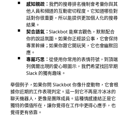
感知親疏：
我們的搜尋排名機制會考量你與其
他人員和頻道的互動密切程度。它知道哪些對
話對你很重要，所以能提供更加個人化的搜尋
結果。
契合語氣：
Slackbot 能察言觀色，默默配合
你的說話氛圍。如果你正經談公事，它會保持
專業幹練；如果你跟它開玩笑，它也會幽默回
應。
專屬巧思：
從使用你常用的表情符號，到頂端
列偶爾出現的愛心眼圖示，我們希望找回早期
Slack 的獨有趣味。
舉個例子，如果你問 Slackbot 你像什麼動物，它會根
據你近期的工作表現判定。這一刻它不再是冷冰冰的
聊天機器人，更像是團隊成員。這種情感連結正是它
獨特的價值所在，讓你覺得在工作中更得心應手，也
覺得更有依靠。