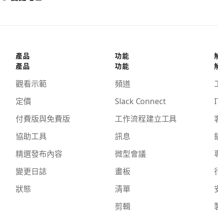
產品
功能
產品
功能
觀看示範
頻道
定價
Slack Connect
I
付費版與免費版
工作流程建立工具
協助工具
訊息
精選發布內容
微型會議
變更日誌
畫板
狀態
清單
剪輯