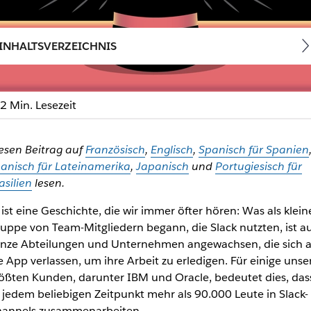
INHALTSVERZEICHNIS
2 Min. Lesezeit
etzt noch schneller und ef
esen Beitrag auf
Französisch
,
Englisch
,
Spanisch für Spanien
anisch für Lateinamerika
,
Japanisch
und
Portugiesisch für
er – und jede gesparte Sekunde bedeutet mehr Zeit, um deine 
asilien
lesen.
 ist eine Geschichte, die wir immer öfter hören: Was als klein
uppe von Team-Mitgliedern begann, die Slack nutzten, ist au
nze Abteilungen und Unternehmen angewachsen, die sich a
e App verlassen, um ihre Arbeit zu erledigen. Für einige unse
ößten Kunden, darunter IBM und Oracle, bedeutet dies, das
 jedem beliebigen Zeitpunkt mehr als 90.000 Leute in Slack-
annels zusammenarbeiten.