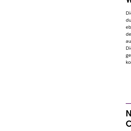
Di
du
eb
de
au
Di
ge
ko
N
C