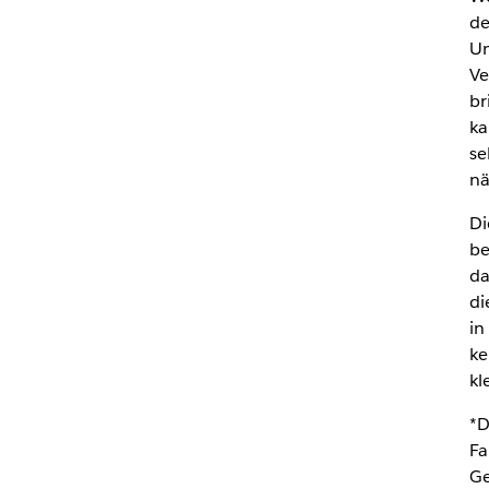
de
Un
Ve
br
ka
se
nä
Di
be
da
di
in
ke
kl
*
D
Fa
Ge