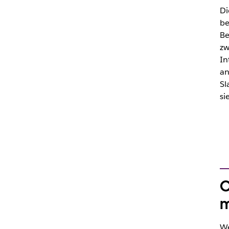
Di
be
Be
zw
In
an
Sl
si
O
m
We