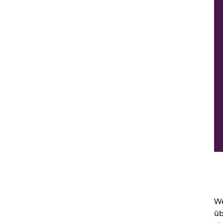
We
üb