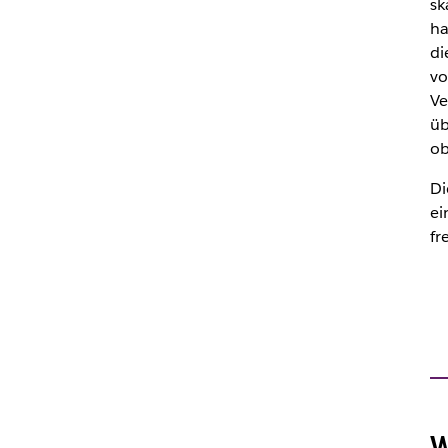
sk
ha
di
vo
Ve
üb
ob
Di
ei
fr
W