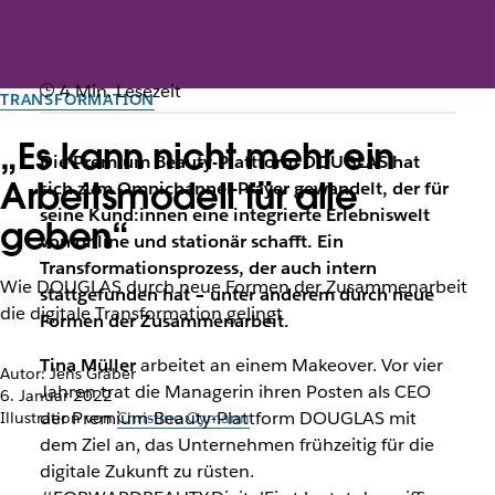
4 Min. Lesezeit
TRANSFORMATION
„Es kann nicht mehr ein
Die Premium Beauty-Plattform DOUGLAS hat
Arbeitsmodell für alle
sich zum Omnichannel-Player gewandelt, der für
seine Kund:innen eine integrierte Erlebniswelt
geben“
von online und stationär schafft. Ein
Transformationsprozess, der auch intern
Wie DOUGLAS durch neue Formen der Zusammenarbeit
stattgefunden hat – unter anderem durch neue
die digitale Transformation gelingt
Formen der Zusammenarbeit.
Tina Müller
arbeitet an einem Makeover. Vor vier
Autor: Jens Gräber
Jahren trat die Managerin ihren Posten als CEO
6. Januar 2022
der Premium-Beauty-Plattform DOUGLAS mit
Illustration von
Christine Oymann
dem Ziel an, das Unternehmen frühzeitig für die
digitale Zukunft zu rüsten.