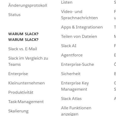
Listen
S
Änderungsprotokoll
Video- und
F
Status
Sprachnachrichten
Apps & Integrationen
WARUM SLACK?
Teilen von Dateien
WARUM SLACK?
Slack AI
F
Slack vs. E-Mail
Agentforce
E
Slack im Vergleich zu
Enterprise-Suche
Ö
Teams
Sicherheit
Enterprise
Enterprise Key
G
Kleinunternehmen
Management
S
Produktivität
Slack Atlas
Task-Management
Alle Funktionen
Skalierung
anzeigen